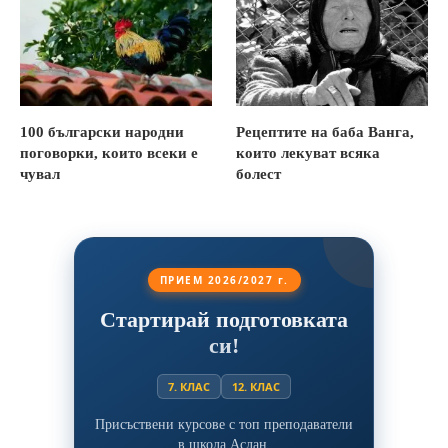
100 български народни
Рецептите на баба Ванга,
поговорки, които всеки е
които лекуват всяка
чувал
болест
ПРИЕМ 2026/2027 г.
Стартирай подготовката
си!
7. КЛАС
12. КЛАС
Присъствени курсове с топ преподаватели
в школа Аслан.