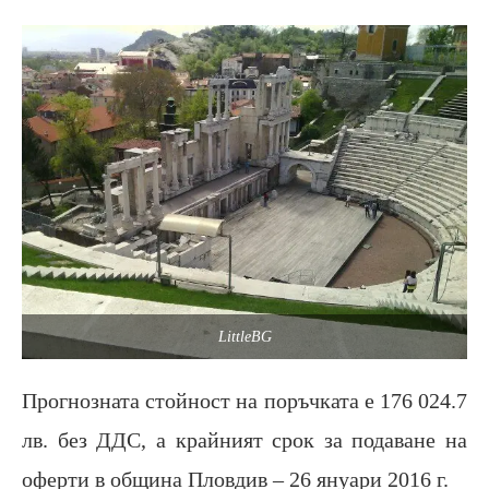
LittleBG
Прогнозната стойност на поръчката е 176 024.7
лв. без ДДС, а крайният срок за подаване на
оферти в община Пловдив – 26 януари 2016 г.