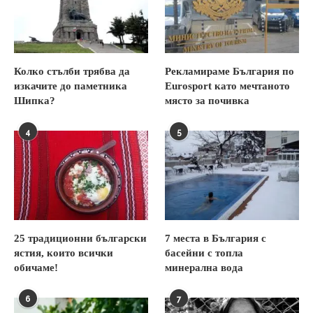
Колко стълби трябва да
Рекламираме България по
изкачите до паметника
Eurosport като мечтаното
Шипка?
място за почивка
4
5
25 традиционни български
7 места в България с
ястия, които всички
басейни с топла
обичаме!
минерална вода
6
7