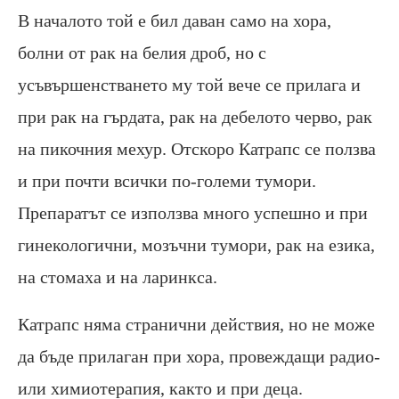
В началото той е бил даван само на хора,
болни от рак на белия дроб, но с
усъвършенстването му той вече се прилага и
при рак на гърдата, рак на дебелото черво, рак
на пикочния мехур. Отскоро Катрапс се ползва
и при почти всички по-големи тумори.
Препаратът се използва много успешно и при
гинекологични, мозъчни тумори, рак на езика,
на стомаха и на ларинкса.
Катрапс няма странични действия, но не може
да бъде прилаган при хора, провеждащи радио-
или химиотерапия, както и при деца.