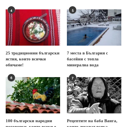
4
5
25 традиционни български
7 места в България с
ястия, които всички
басейни с топла
обичаме!
минерална вода
6
7
100 български народни
Рецептите на баба Ванга,
поговорки, които всеки е
които лекуват всяка