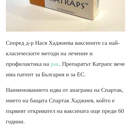
Според д-р Нася Хаджиева ваксините са най-
класическите методи на лечение и
профилактика на
рак
. Препаратът Катрапс вече
има патент за България и за ЕС.
Наименованието идва от анаграма на Спартак,
името на бащата Спартак Хаджиев, който е
първият откривател на ваксината още преди 60
години.