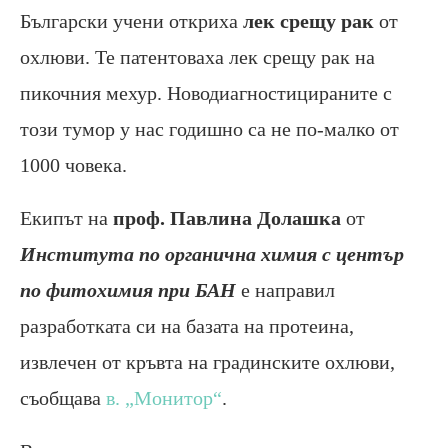
Български учени откриха
лек срещу рак
от
охлюви. Те патентоваха лек срещу рак на
пикочния мехур. Новодиагностицираните с
този тумор у нас годишно са не по-малко от
1000 човека.
Екипът на
проф. Павлина Долашка
от
Института по органична химия с център
по фитохимия при БАН
е направил
разработката си на базата на протеина,
извлечен от кръвта на градинските охлюви,
съобщава
в. „Монитор“
.