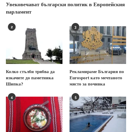
Увековечават български политик в Европейския
парламент
2
3
Колко стълби трябва да
Рекламираме България по
изкачите до паметника
Eurosport като мечтаното
Шипка?
място за почивка
4
5