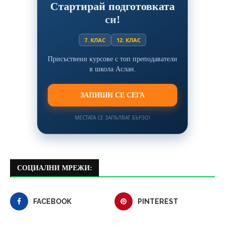
Стартирай подготовката
си!
7. КЛАС
12. КЛАС
Присъствени курсове с топ преподаватели
в школа Аслан.
ЗАПИШИ СЕ СЕГА
МЕСТАТА СЕ ЗАПЪЛВАТ БЪРЗО!
СОЦИАЛНИ МРЕЖИ:
FACEBOOK
PINTEREST