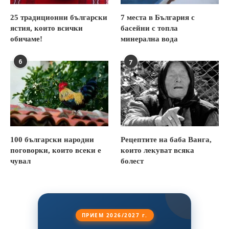
25 традиционни български
7 места в България с
ястия, които всички
басейни с топла
обичаме!
минерална вода
6
7
100 български народни
Рецептите на баба Ванга,
поговорки, които всеки е
които лекуват всяка
чувал
болест
ПРИЕМ 2026/2027 г.