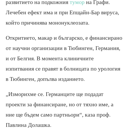
развитието на подкожния
тумор
на Графи.
Лечебен ефект има и при Епщайн-Бар вируса,
който причинява мононуклеозата.
Откритието, макар и българско, е финансирано
от научни организации в Тюбинген, Германия,
и от Белгия. В момента клиничните
изпитвания се правят в болницата по урология
в Тюбинген, допълва изданието.
„Изморихме се. Германците ще подадат
проекти за финансиране, но от тяхно име, а
ние ще бъдем само партньори“, каза проф.
Павлина Долашка.