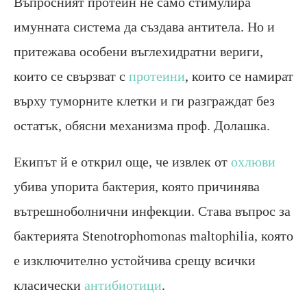
Въпросният протеин не само стимулира
имунната система да създава антитела. Но и
притежава особени въглехидратни вериги,
които се свързват с
протеини
, които се намират
върху туморните клетки и ги разграждат без
остатък, обясни механизма проф. Долашка.
Екипът й е открил още, че извлек от
охлюви
убива упорита бактерия, която причинява
вътрешноболнични инфекции. Става въпрос за
бактерията Stenotrophomonas maltophilia, която
е изключително устойчива срещу всички
класически
антибиотици
.