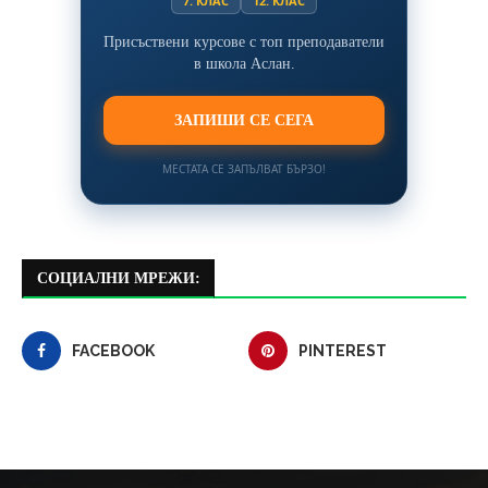
7. КЛАС
12. КЛАС
Присъствени курсове с топ преподаватели
в школа Аслан.
ЗАПИШИ СЕ СЕГА
МЕСТАТА СЕ ЗАПЪЛВАТ БЪРЗО!
СОЦИАЛНИ МРЕЖИ:
FACEBOOK
PINTEREST