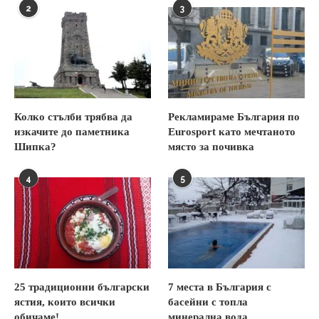
2
3
Колко стълби трябва да
Рекламираме България по
изкачите до паметника
Eurosport като мечтаното
Шипка?
място за почивка
4
5
25 традиционни български
7 места в България с
ястия, които всички
басейни с топла
обичаме!
минерална вода