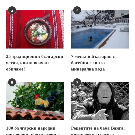
4
5
25 традиционни български
7 места в България с
ястия, които всички
басейни с топла
обичаме!
минерална вода
6
7
100 български народни
Рецептите на баба Ванга,
поговорки, които всеки е
които лекуват всяка