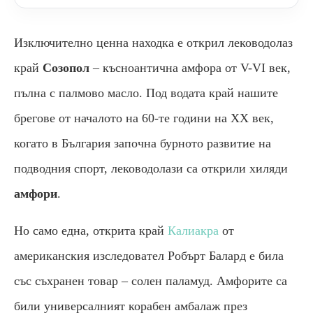
Изключително ценна находка е открил леководолаз
край
Созопол
– късноантична амфора от
V-VI
век,
пълна с палмово масло. Под водата край нашите
брегове от началото на 60-те години на ХХ век,
когато в България започна бурното развитие на
подводния спорт, леководолази са открили хиляди
амфори
.
Но само една, открита край
Калиакра
от
американския изследовател Робърт Балард е била
със съхранен товар – солен паламуд. Амфорите са
били универсалният корабен амбалаж през