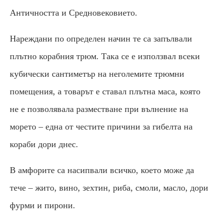
Античността и Средновековието.
Нареждани по определен начин те са запълвали
плътно корабния трюм. Така се е използвал всеки
кубически сантиметър на неголемите трюмни
помещения, а товарът е ставал плътна маса, която
не е позволявала разместване при вълнение на
морето – една от честите причини за гибелта на
кораби дори днес.
В амфорите са насипвали всичко, което може да
тече – жито, вино, зехтин, риба, смоли, масло, дори
фурми и пирони.