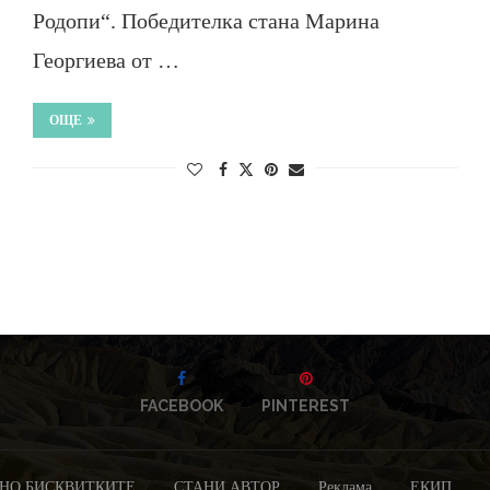
Родопи“. Победителка стана Марина
Георгиева от …
ОЩЕ
FACEBOOK
PINTEREST
НО БИСКВИТКИТЕ
СТАНИ АВТОР
Реклама
ЕКИП