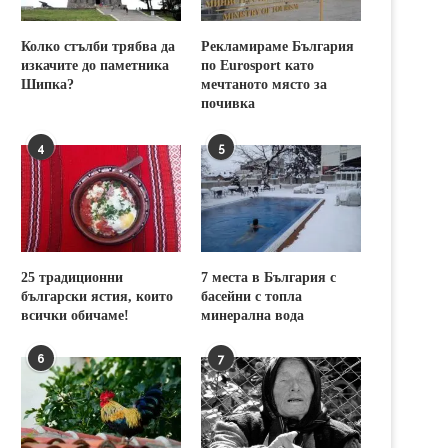
Колко стълби трябва да
Рекламираме България
изкачите до паметника
по Eurosport като
Шипка?
мечтаното място за
почивка
4
5
25 традиционни
7 места в България с
български ястия, които
басейни с топла
всички обичаме!
минерална вода
6
7