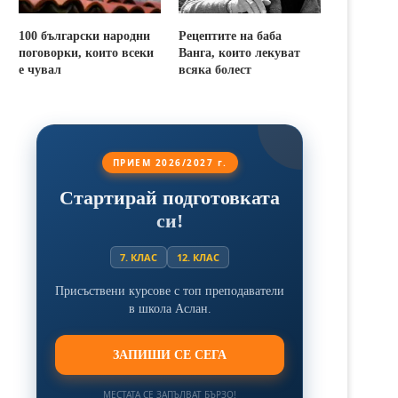
100 български народни
Рецептите на баба
поговорки, които всеки
Ванга, които лекуват
е чувал
всяка болест
ПРИЕМ 2026/2027 г.
Стартирай подготовката
си!
7. КЛАС
12. КЛАС
Присъствени курсове с топ преподаватели
в школа Аслан.
ЗАПИШИ СЕ СЕГА
МЕСТАТА СЕ ЗАПЪЛВАТ БЪРЗО!