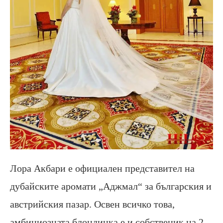
Лора Акбари е официален представител на
дубайските аромати „Аджмал“ за българския и
австрийския пазар. Освен всичко това,
амбициозната блондинка е и собственик на 2-