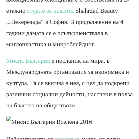
етажно
студио за красота
Shahrzad Beauty
„Шехерезада“ в София. В продължение на 4
години дамата се е осъвършенствала в
миглопластика и микроблейдинг.
Мисис България
е посланик на мира, в
Международната организация за икономика и
култура. Тя се вкючва в нея, с цел да подкрепи
различни социални дейности, насочени в полза
на благото на обществото.
Победителката на
конкурса
смята, че всяка