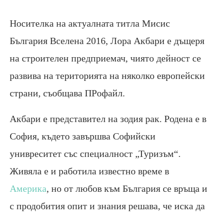
Носителка на актуалната титла Мисис
България Вселена 2016, Лора Акбари е дъщеря
на строителен предприемач, чиято дейност се
развива на територията на няколко европейски
страни, съобщава ПРофайл.
Акбари е представител на зодия рак. Родена е в
София, където завършва Софийски
унивреситет със специалност „Туризъм“.
Живяла е и работила известно време в
Америка
, нo от любов към България се връща и
с продобития опит и знания решава, че иска да