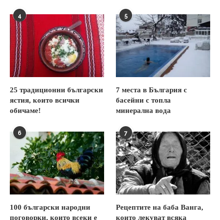
4
5
25 традиционни български
7 места в България с
ястия, които всички
басейни с топла
обичаме!
минерална вода
6
7
100 български народни
Рецептите на баба Ванга,
поговорки, които всеки е
които лекуват всяка