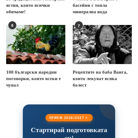
ястия, които всички
басейни с топла
обичаме!
минерална вода
6
7
100 български народни
Рецептите на баба Ванга,
поговорки, които всеки е
които лекуват всяка
чувал
болест
ПРИЕМ 2026/2027 г.
Стартирай подготовката
си!