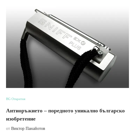
BG Открития
Антиоръжието – поредното уникално българско
изобретение
от
Виктор Панайотов