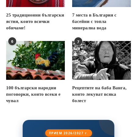
25 традиционни български
7 места в България с
ястия, които всички
басейни с топла
обичаме!
минерална вода
6
7
100 български народни
Рецептите на баба Ванга,
поговорки, които всеки е
които лекуват всяка
чувал
болест
ПРИЕМ 2026/2027 г.