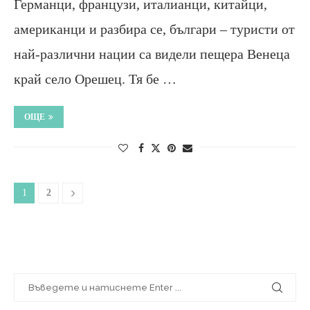
Германци, французи, италианци, китайци,
американци и разбира се, българи – туристи от
най-различни нации са видели пещера Венеца
край село Орешец. Тя бе …
ОЩЕ
1
2