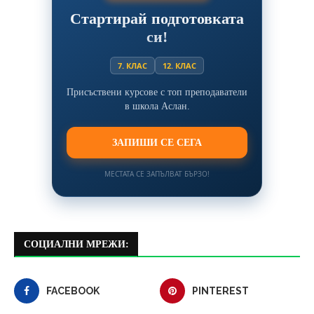
Стартирай подготовката
си!
7. КЛАС
12. КЛАС
Присъствени курсове с топ преподаватели
в школа Аслан.
ЗАПИШИ СЕ СЕГА
МЕСТАТА СЕ ЗАПЪЛВАТ БЪРЗО!
СОЦИАЛНИ МРЕЖИ:
FACEBOOK
PINTEREST