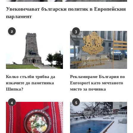
Увековечават български политик в Европейския
парламент
2
3
Колко стълби трябва да
Рекламираме България по
изкачите до паметника
Eurosport като мечтаното
Шипка?
място за почивка
4
5