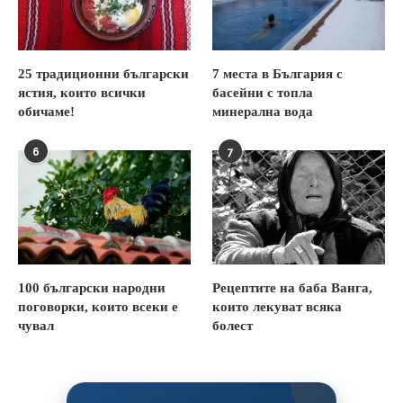
25 традиционни български
7 места в България с
ястия, които всички
басейни с топла
обичаме!
минерална вода
6
7
100 български народни
Рецептите на баба Ванга,
поговорки, които всеки е
които лекуват всяка
чувал
болест