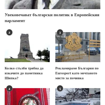
Увековечават български политик в Европейския
парламент
2
3
Колко стълби трябва да
Рекламираме България по
изкачите до паметника
Eurosport като мечтаното
Шипка?
място за почивка
4
5