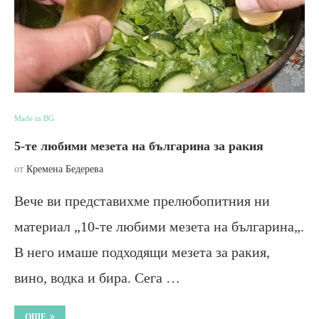
Made in BG
5-те любими мезета на българина за ракия
от
Кремена Бедерева
Вече ви представихме прелюбопитния ни
материал „10-те любими мезета на българина„.
В него имаше подходящи мезета за ракия,
вино, водка и бира. Сега …
ОЩЕ