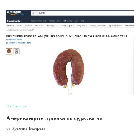
BG Открития
Американците луднаха по суджука ни
от
Кремена Бедерева