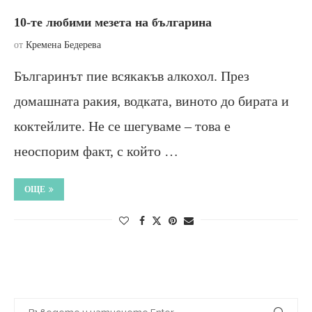
10-те любими мезета на българина
от
Кремена Бедерева
Българинът пие всякакъв алкохол. През
домашната ракия, водката, виното до бирата и
коктейлите. Не се шегуваме – това е
неоспорим факт, с който …
ОЩЕ