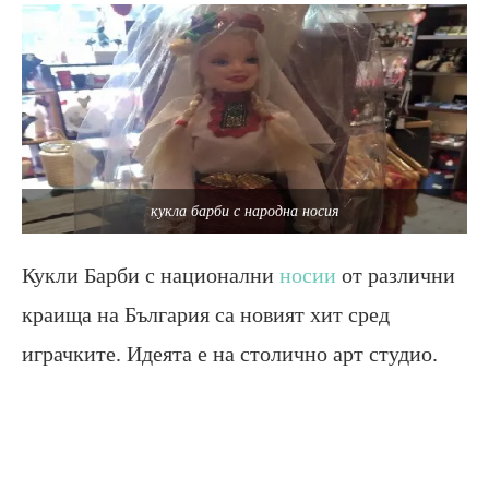
кукла барби с народна носия
Кукли Барби с национални
носии
от различни
краища на България са новият хит сред
играчките. Идеята е на столично арт студио.