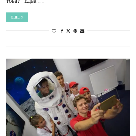
това? “Eдва …
ОЩЕ