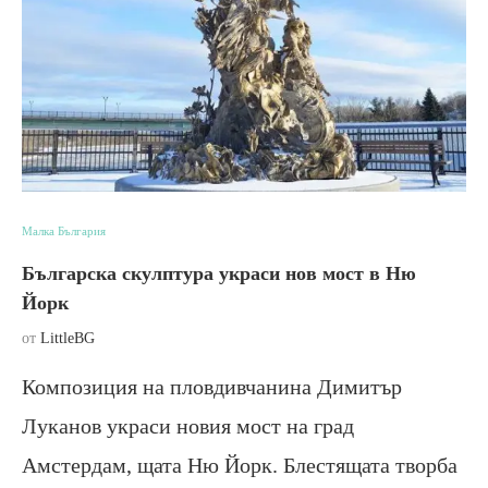
Малка България
Българска скулптура украси нов мост в Ню
Йорк
от
LittleBG
Композиция на пловдивчанина Димитър
Луканов украси новия мост на град
Амстердам, щата Ню Йорк. Блестящата творба