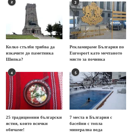
2
3
Колко стълби трябва да
Рекламираме България по
изкачите до паметника
Eurosport като мечтаното
Шипка?
място за почивка
4
5
25 традиционни български
7 места в България с
ястия, които всички
басейни с топла
обичаме!
минерална вода