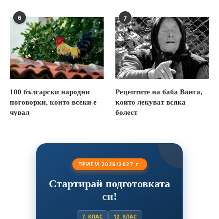
6
7
100 български народни
Рецептите на баба Ванга,
поговорки, които всеки е
които лекуват всяка
чувал
болест
ПРИЕМ 2026/2027 г.
Стартирай подготовката
си!
7. КЛАС
12. КЛАС