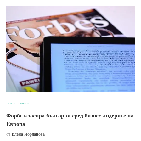
Българи юнаци
Форбс класира българки сред бизнес лидерите на
Европа
от
Елена Йорданова