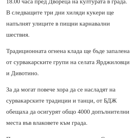
18.00 часа пред Двореца на културата в града.
В следващите три дни хиляди кукери ще
напълнят улиците в пищни карнавални
шествия.
Традиционната огнена клада ще бъде запалена
от сурвакарските групи на селата Ярджиловци
и Дивотино.
За да могат повече хора да се насладят на
сурвакарските традиции и танци, от БДЖ
обещаха да осигурят общо 4000 допълнителни
места във влаковете към града.