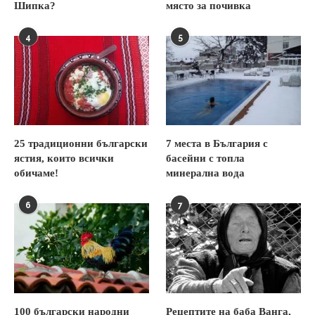
Шипка?
място за почивка
4
5
25 традиционни български
7 места в България с
ястия, които всички
басейни с топла
обичаме!
минерална вода
6
7
100 български народни
Рецептите на баба Ванга,