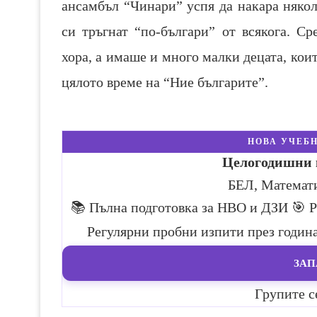
ансамбъл “Чинари” успя да накара няко
си тръгнат “по-българи” от всякога. С
хора, а имаше и много малки децата, кои
цялото време на “Ние българите”.
НОВА УЧЕБН
Целогодишни к
БЕЛ, Математ
📚 Пълна подготовка за НВО и ДЗИ
🎯 
Регулярни пробни изпити през годин
ЗАП
Групите с