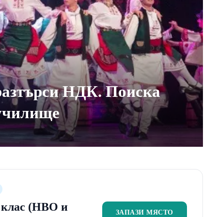
азтърси НДК. Поиска
 училище
2 клас (НВО и
ЗАПАЗИ МЯСТО