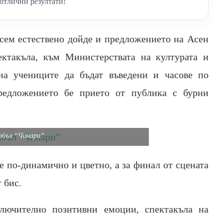
отлични резултати!
всем естествено дойде и предложението на Асен
ктакъла, към Министерствата на културата и
на учениците да бъдат въведени и часове по
Предложението бе прието от публика с бурни
мбъл “Чинари”
е по-динамично и цветно, а за финал от сцената
 бис.
лючително позитивни емоции, спектакъла на