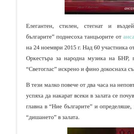
анса
Елегантен, стилен, стегнат и възде
българите” поднесоха танцьорите от
анс
на 24 ноември 2015 г. Над 60 участника о
Оркестъра за народна музика на БНР, г
“Светоглас” искрено и фино докоснаха съ
В тези малко повече от два часа на непо
успяха да накарат всеки в залата се почу
главна в “Ние българите” и определяше,
“дишането” в залата.