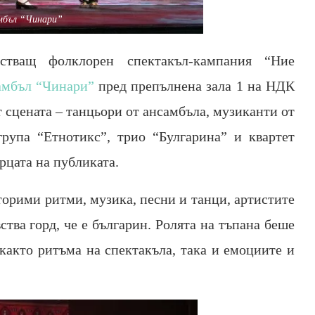
мбъл “Чинари”
йстващ фолклорен спектакъл-кампания “Ние
амбъл “Чинари”
пред препълнена зала 1 на НДК
т сцената – танцьори от ансамбъла, музиканти от
рупа “Етнотикс”, трио “Булгарина” и квартет
рцата на публиката.
вторими ритми, музика, песни и танци, артистите
вства горд, че е българин. Ролята на тъпана беше
 както ритъма на спектакъла, така и емоциите и