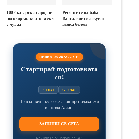
100 български народни
Рецептите на баба
поговорки, които всеки
Ванга, които лекуват
е чувал
всяка болест
ПРИЕМ 2026/2027 г.
Стартирай подготовката
си!
7. КЛАС
12. КЛАС
Присъствени курсове с топ преподаватели
в школа Аслан.
ЗАПИШИ СЕ СЕГА
МЕСТАТА СЕ ЗАПЪЛВАТ БЪРЗО!