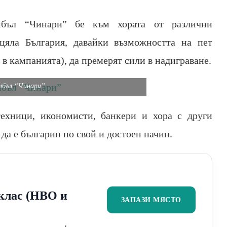
мбъл “Чинари” бе към хората от различни
яла България, давайки възможността на пет
в кампанията), да премерят сили в надиграване.
мбъл “Чинари”
ехници, икономисти, банкери и хора с други
да е българин по свой и достоен начин.
2 клас (НВО и
ЗАПАЗИ МЯСТО