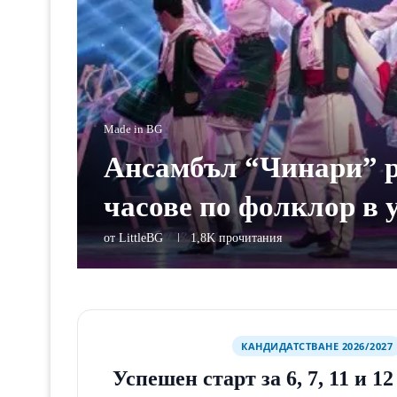
Made in BG
Ансамбъл “Чинари” р
часове по фолклор в
от
LittleBG
1,8K
прочитания
КАНДИДАТСТВАНЕ 2026/2027
Успешен старт за 6, 7, 11 и 1