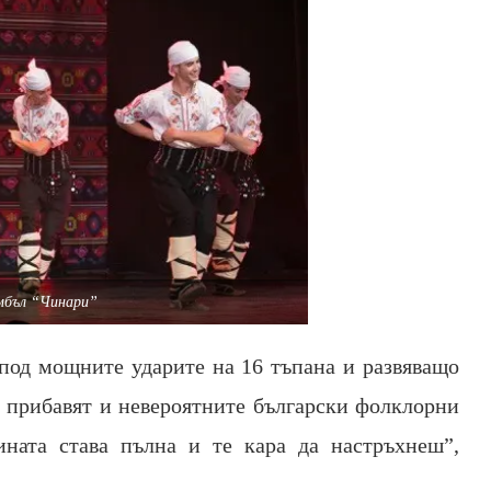
мбъл “Чинари”
под мощните ударите на 16 тъпана и развяващо
се прибавят и невероятните български фолклорни
ината става пълна и те кара да настръхнеш”,