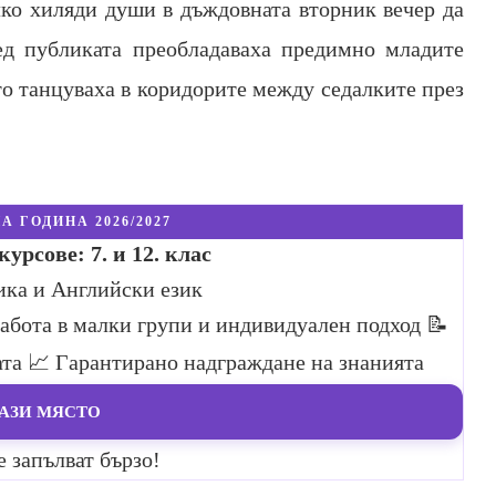
лко хиляди души в дъждовната вторник вечер да
ред публиката преобладаваха предимно младите
то танцуваха в коридорите между седалките през
А ГОДИНА 2026/2027
урсове: 7. и 12. клас
ика и Английски език
Работа в малки групи и индивидуален подход
📝
ата
📈 Гарантирано надграждане на знанията
АЗИ МЯСТО
е запълват бързо!