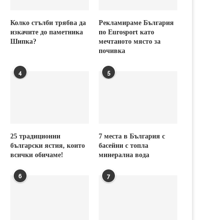
Колко стълби трябва да
Рекламираме България
изкачите до паметника
по Eurosport като
Шипка?
мечтаното място за
почивка
4
5
25 традиционни
7 места в България с
български ястия, които
басейни с топла
всички обичаме!
минерална вода
6
7