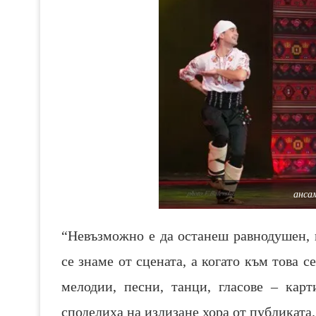
анса
“Невъзможно е да останеш равнодушен, 
се знаме от сцената, а когато към това 
мелодии, песни, танци, гласове – карт
споделиха на излизане хора от публиката.