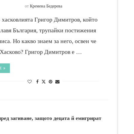
от
Кремена Бедерева
 хасковлията Григор Димитров, който
лавя България, трупайки постижения
ниса. Но какво знаем за него, освен че
 Хасково? Григор Димитров е …
Е
ред загиване, защото децата й емигрират