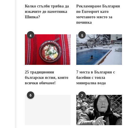
Колко стълби трябва да
Рекламираме България
изкачите до паметника
по Eurosport като
Шипка?
мечтаното място за
почивка
4
5
25 традиционни
7 места в България с
български ястия, които
басейни с топла
всички обичаме!
минерална вода
6
7