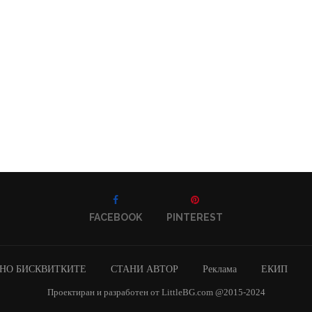
FACEBOOK
PINTEREST
НО БИСКВИТКИТЕ
СТАНИ АВТОР
Реклама
ЕКИП
Проектиран и разработен от LittleBG.com @2015-2024