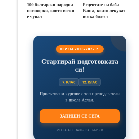
100 български народни
Рецептите на баба
поговорки, които всеки
Ванга, които лекуват
е чувал
всяка болест
ПРИЕМ 2026/2027 г.
Стартирай подготовката
си!
7. КЛАС
12. КЛАС
Присъствени курсове с топ преподаватели
в школа Аслан.
ЗАПИШИ СЕ СЕГА
МЕСТАТА СЕ ЗАПЪЛВАТ БЪРЗО!