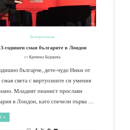
Българи юнаци
13-годишен смая българите в Лондон
от
Кремена Бедерева
одишно българче, дете-чудо Ники от
 смая света с виртуозните си умения
иано. Младият пианист прослави
ария в Лондон, като спечели първа …
Е