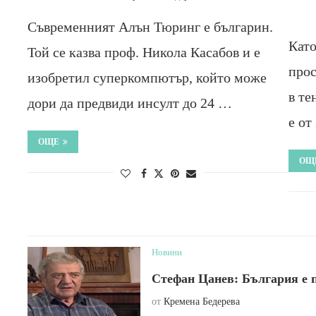
Съвременният Алън Тюринг е българин.
Като
Той се казва проф. Никола Касабов и е
прос
изобретил суперкомпютър, който може
в те
дори да предвиди инсулт до 24 …
е от
ОЩЕ
ОЩ
Новини
Стефан Цанев: България е п
от
Кремена Бедерева