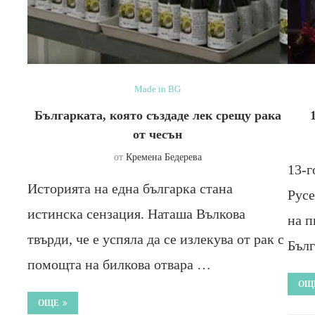
Made in BG
Българката, която създаде лек срещу рака
от чесън
от
Кремена Бедерева
13-г
Историята на една българка стана
Русе
истинска сензация. Наташа Вълкова
на п
твърди, че е успяла да се излекува от рак с
Бълг
помощта на билкова отвара …
ОЩ
ОЩЕ