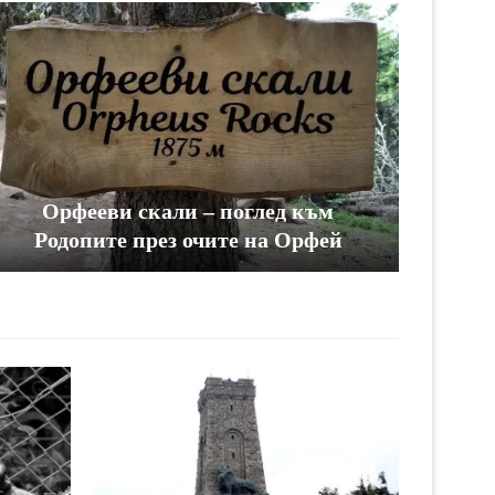
Орфееви скали – поглед към
Родопите през очите на Орфей