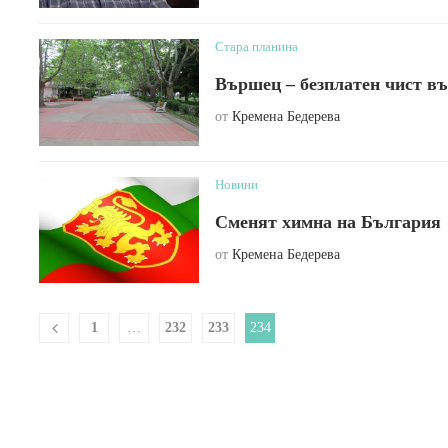
Стара планина
Вършец – безплатен чист въ
от
Кремена Бедерева
Новини
Сменят химна на България
от
Кремена Бедерева
1
…
232
233
234