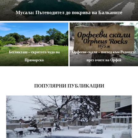
Мусала: Пътеводител до покрива на Балканите
Бегликташ – скритото чудо на
Орфееви скали – поглед към Родопите
Приморско
през очите на Орфей
ПОПУЛЯРНИ ПУБЛИКАЦИИ