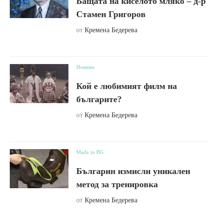
Бащата на киселото мляко – д-р
Стамен Григоров
от
Кремена Бедерева
Новини
Кой е любимият филм на
българите?
от
Кремена Бедерева
Made in BG
Българин измисли уникален
метод за тренировка
от
Кремена Бедерева