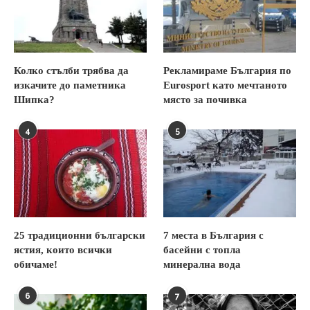
Колко стълби трябва да
Рекламираме България по
изкачите до паметника
Eurosport като мечтаното
Шипка?
място за почивка
4
5
25 традиционни български
7 места в България с
ястия, които всички
басейни с топла
обичаме!
минерална вода
6
7