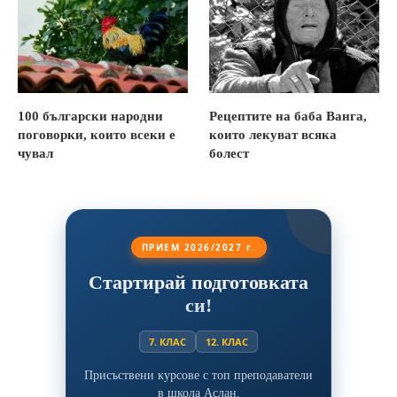
100 български народни
Рецептите на баба Ванга,
поговорки, които всеки е
които лекуват всяка
чувал
болест
ПРИЕМ 2026/2027 г.
Стартирай подготовката
си!
7. КЛАС
12. КЛАС
Присъствени курсове с топ преподаватели
в школа Аслан.