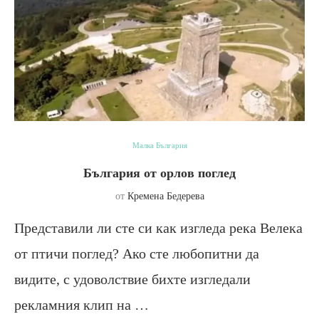
Малка България
България от орлов поглед
от
Кремена Бедерева
Представили ли сте си как изгледа река Велека
от птичи поглед? Ако сте любопитни да
видите, с удоволствие бихте изгледали
рекламния клип на …