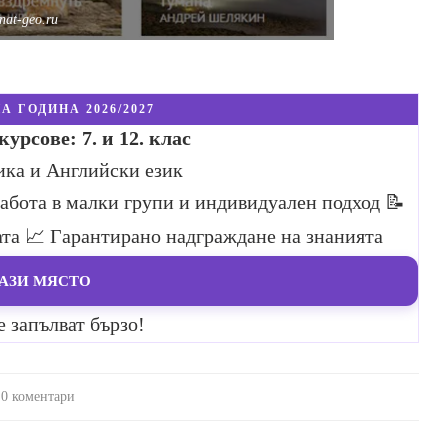
nat-geo.ru
А ГОДИНА 2026/2027
урсове: 7. и 12. клас
ика и Английски език
Работа в малки групи и индивидуален подход
📝
ата
📈 Гарантирано надграждане на знанията
АЗИ МЯСТО
е запълват бързо!
0 коментари