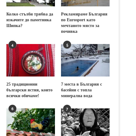
Колко стълби трябва да
Рекламираме България
изкачите до паметника
по Eurosport като
Шипка?
мечтаното място за
почивка
4
5
25 традиционни
7 места в България с
български ястия, които
басейни с топла
всички обичаме!
минерална вода
6
7