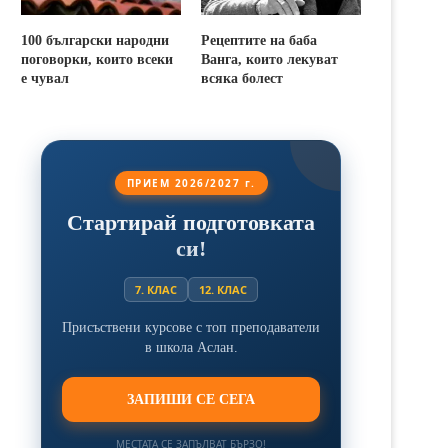
100 български народни
Рецептите на баба
поговорки, които всеки
Ванга, които лекуват
е чувал
всяка болест
ПРИЕМ 2026/2027 г.
Стартирай подготовката
си!
7. КЛАС
12. КЛАС
Присъствени курсове с топ преподаватели
в школа Аслан.
ЗАПИШИ СЕ СЕГА
МЕСТАТА СЕ ЗАПЪЛВАТ БЪРЗО!