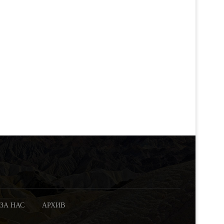
олко букви има българската азбука?
Бистра Старейшинска, коят
да тренира и да се бие.
ЗА НАС
АРХИВ