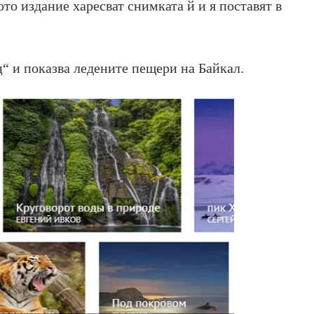
то издание харесват снимката й и я поставят в
“ и показва ледените пещери на Байкал.