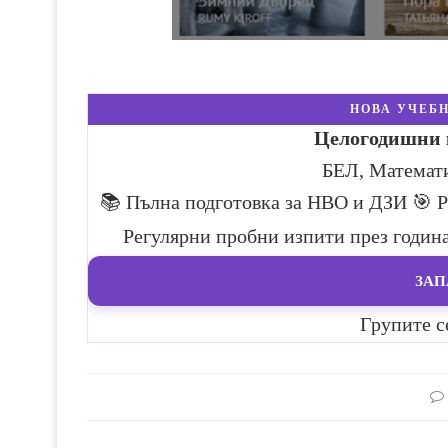
НОВА УЧЕБН
Целогодишни к
БЕЛ, Математ
📚 Пълна подготовка за НВО и ДЗИ
🎯 
Регулярни пробни изпити през годин
ЗАП
Групите с