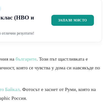
2 клас (НВО и
ЗАПАЗИ МЯСТО
 отлични резултати!
ения на
българите
. Този път щастливката е
чност, която се чувства у дома си навсякъде по
то Байкал
. Фотосът е заснет от Руми, която на
aphic Россия.