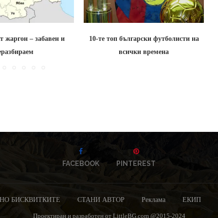
т жаргон – забавен и
10-те топ български футболисти на
К
еразбираем
всички времена
FACEBOOK
PINTEREST
НО БИСКВИТКИТЕ
СТАНИ АВТОР
Реклама
ЕКИП
Проектиран и разработен от LittleBG.com @2015-2024