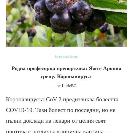
Български билки
Родна професорка препоръчва: Яжте Арония
срещу Коронавируса
от
LittleBG
Коронавирусът CoV-2 предизвиква болестта
COVID-19. Тази болест по последни, но не
пълни доклади на лекари от целия свят
протича с различна клинична картина …