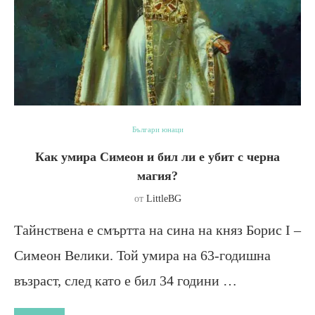
Българи юнаци
Как умира Симеон и бил ли е убит с черна
магия?
от
LittleBG
Тайнствена е смъртта на сина на княз Борис I –
Симеон Велики. Той умира на 63-годишна
възраст, след като е бил 34 годи­ни …