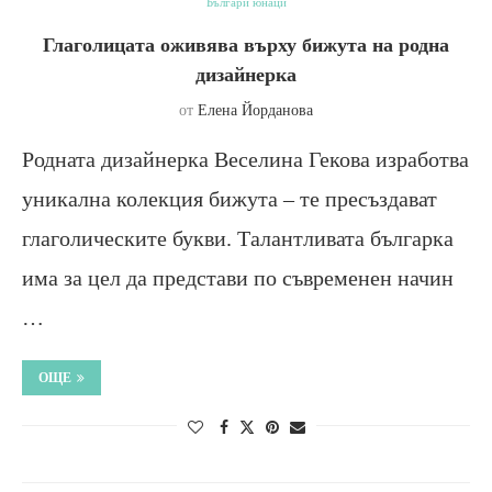
Българи юнаци
Глаголицата оживява върху бижута на родна
дизайнерка
от
Елена Йорданова
Родната дизайнерка Веселина Гекова изработва
уникална колекция бижута – те пресъздават
глаголическите букви. Талантливата българка
има за цел да представи по съвременен начин
…
ОЩЕ