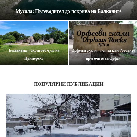
Мусала: Пътеводител до покрива на Балканите
Бегликташ – скритото чудо на
Орфееви скали – поглед към Родопите
Приморско
през очите на Орфей
ПОПУЛЯРНИ ПУБЛИКАЦИИ