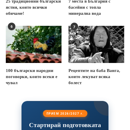
25 традиционни български
7 места в България с
ястия, които всички
басейни с топла
обичаме!
минерална вода
6
7
100 български народни
Рецептите на баба Ванга,
поговорки, които всеки е
които лекуват всяка
чувал
болест
ПРИЕМ 2026/2027 г.
Стартирай подготовката