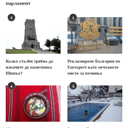
парламент
2
3
Колко стълби трябва да
Рекламираме България по
изкачите до паметника
Eurosport като мечтаното
Шипка?
място за почивка
4
5