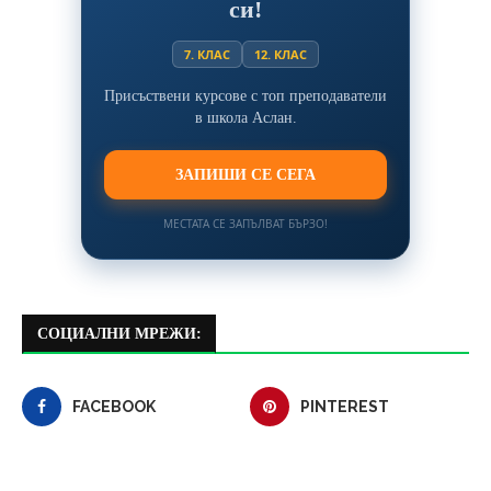
си!
7. КЛАС
12. КЛАС
Присъствени курсове с топ преподаватели
в школа Аслан.
ЗАПИШИ СЕ СЕГА
МЕСТАТА СЕ ЗАПЪЛВАТ БЪРЗО!
СОЦИАЛНИ МРЕЖИ:
FACEBOOK
PINTEREST