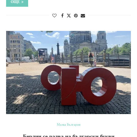
ОЩЕ
Малка България
Берлин се радва на български букви