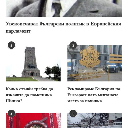
Увековечават български политик в Европейския
парламент
2
3
Колко стълби трябва да
Рекламираме България по
изкачите до паметника
Eurosport като мечтаното
Шипка?
място за почивка
4
5