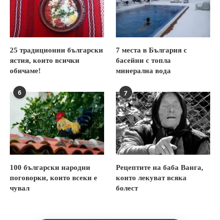
25 традиционни български
7 места в България с
ястия, които всички
басейни с топла
обичаме!
минерална вода
6
7
100 български народни
Рецептите на баба Ванга,
поговорки, които всеки е
които лекуват всяка
чувал
болест