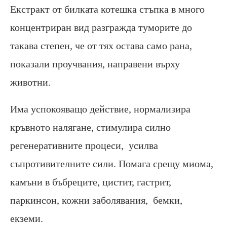
Екстракт от билката котешка стъпка в много
концентриран вид разгражда туморите до
такава степен, че от тях остава само рана,
показали проучвания, направени върху
животни.
Има успокояващо действие, нормализира
кръвното налягане, стимулира силно
регенеративните процеси, усилва
съпротивителните сили. Помага срещу миома,
камъни в бъбреците, цистит, гастрит,
паркинсон, кожни заболявания, бемки,
екземи.