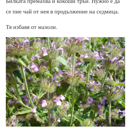
Билката премахва и кокоши трън. Нужно е да
се пие чай от нея в продължение на седмица.
Тя избавя от мазоли.