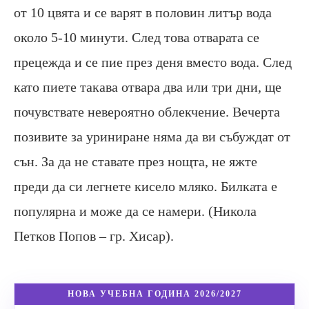
от 10 цвята и се варят в половин литър вода
около 5-10 минути. След това отварата се
прецежда и се пие през деня вместо вода. След
като пиете такава отвара два или три дни, ще
почувствате невероятно облекчение. Вечерта
позивите за уриниране няма да ви събуждат от
сън. За да не ставате през нощта, не яжте
преди да си легнете кисело мляко. Билката е
популярна и може да се намери. (Никола
Петков Попов – гр. Хисар).
НОВА УЧЕБНА ГОДИНА 2026/2027