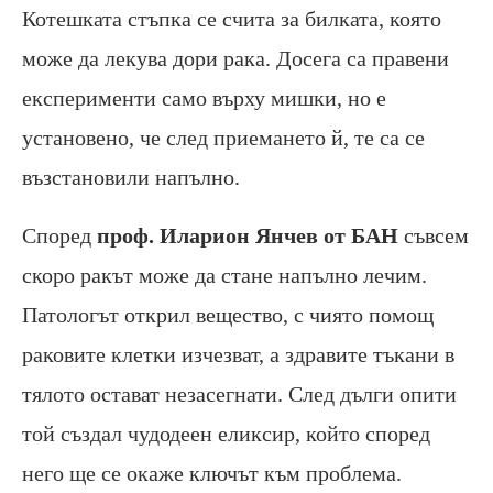
Котешката стъпка се счита за билката, която
може да лекува дори рака. Досега са правени
експерименти само върху мишки, но е
установено, че след приемането й, те са се
възстановили напълно.
Според
проф. Иларион Янчев от БАН
съвсем
скоро ракът може да стане напълно лечим.
Патологът открил вещество, с чиято помощ
раковите клетки изчезват, а здравите тъкани в
тялото остават незасегнати. След дълги опити
той създал чудодеен еликсир, който според
него ще се окаже ключът към проблема.