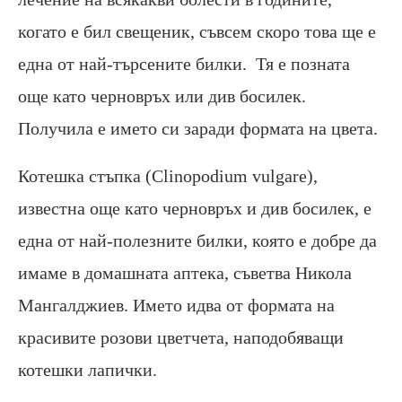
когато е бил свещеник, съвсем скоро това ще е
една от най-търсените билки. Тя е позната
още като черновръх или див босилек.
Получила е името си заради формата на цвета.
Котешка стъпка (Clinopodium vulgare),
известна още като черновръх и див босилек, е
една от най-полезните билки, която е добре да
имаме в домашната аптека, съветва Никола
Мангалджиев. Името идва от формата на
красивите розови цветчета, наподобяващи
котешки лапички.