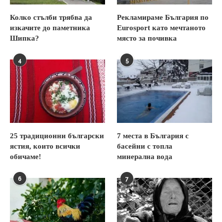
Колко стълби трябва да
Рекламираме България по
изкачите до паметника
Eurosport като мечтаното
Шипка?
място за почивка
4
5
25 традиционни български
7 места в България с
ястия, които всички
басейни с топла
обичаме!
минерална вода
6
7