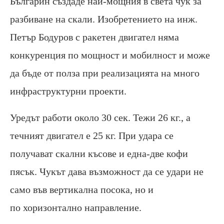
Българин създаде най-мощния в света чук за
разбиване на скали. Изобретението на инж.
Петър Бодуров с ракетен двигател няма
конкуренция по мощност и мобилност и може
да бъде от полза при реализацията на много
инфраструктурни проекти.
Уредът работи около 30 сек. Тежи 26 кг., а
течният двигател е 25 кг. При удара се
получават скални късове и една-две кофи
пясък. Чукът дава възможност да се удари не
само във вертикална посока, но и
по хоризонтално направление.