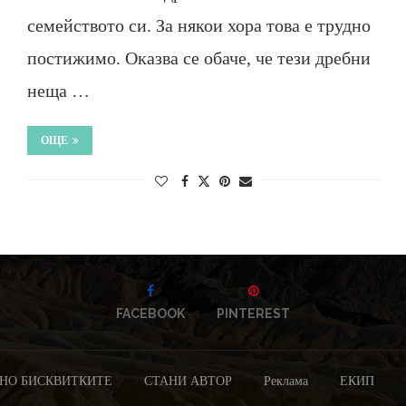
семейството си. За някои хора това е трудно
постижимо. Оказва се обаче, че тези дребни
неща …
ОЩЕ
FACEBOOK
PINTEREST
НО БИСКВИТКИТЕ
СТАНИ АВТОР
Реклама
ЕКИП