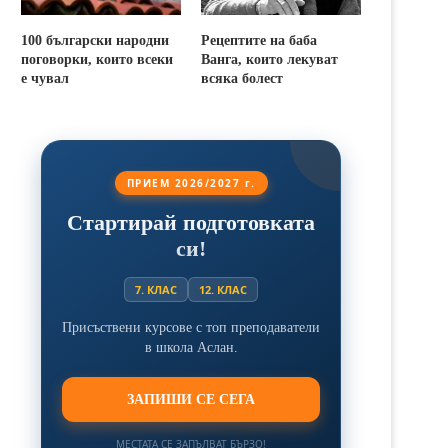
100 български народни
Рецептите на баба
поговорки, които всеки
Ванга, които лекуват
е чувал
всяка болест
ПРИЕМ 2026/2027 г.
Стартирай подготовката
си!
7. КЛАС
12. КЛАС
Присъствени курсове с топ преподаватели
в школа Аслан.
ЗАПИШИ СЕ СЕГА
МЕСТАТА СЕ ЗАПЪЛВАТ БЪРЗО!