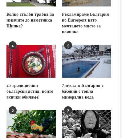
Колко стълби трябва да
Рекламираме България
изкачите до паметника
по Eurosport като
Шипка?
мечтаното място за
почивка
4
5
25 традиционни
7 места в България с
български ястия, които
басейни с топла
всички обичаме!
минерална вода
6
7