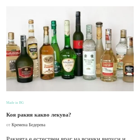
Made in BG
Коя ракия какво лекува?
от
Кремена Бедерева
Ракията е естествен враг на всички вируси и