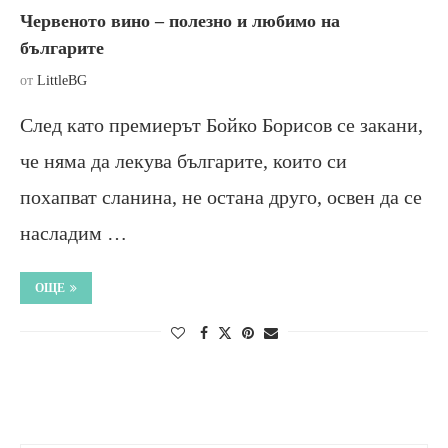
Червеното вино – полезно и любимо на
българите
от
LittleBG
След като премиерът Бойко Борисов се закани,
че няма да лекува българите, които си
похапват сланина, не остана друго, освен да се
насладим …
ОЩЕ