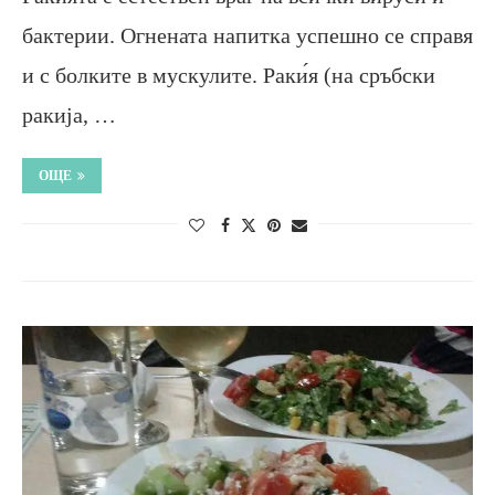
бактерии. Огнената напитка успешно се справя
и с болките в мускулите. Раки́я (на сръбски
ракија, …
ОЩЕ