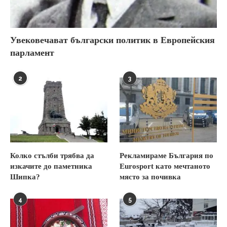
Увековечават български политик в Европейския
парламент
2
3
Колко стълби трябва да
Рекламираме България по
изкачите до паметника
Eurosport като мечтаното
Шипка?
място за почивка
4
5