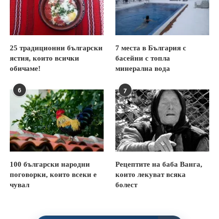
25 традиционни български
7 места в България с
ястия, които всички
басейни с топла
обичаме!
минерална вода
6
7
100 български народни
Рецептите на баба Ванга,
поговорки, които всеки е
които лекуват всяка
чувал
болест