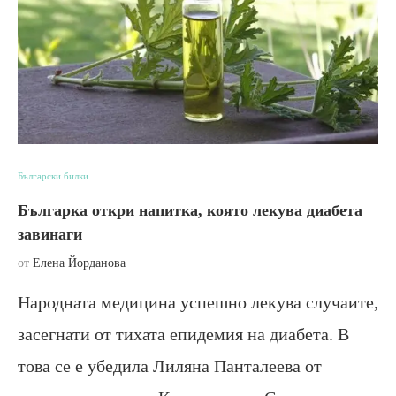
Български билки
Българка откри напитка, която лекува диабета
завинаги
от
Елена Йорданова
Народната медицина успешно лекува случаите,
засегнати от тихата епидемия на диабета. В
това се е убедила Лиляна Панталеева от