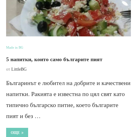
Made in BG
5 напитки, които само българите пият
от
LittleBG
Българинът е любител на добрите и качествени
напитки. Ракията е известна по цял свят като
типично българско питие, което българите
пият и без …
ОЩЕ