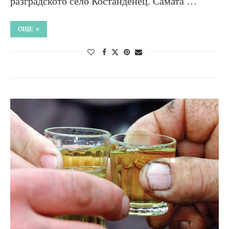
разградското село Костанденец. Самата …
ОЩЕ