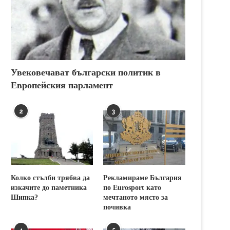
Увековечават български политик в
Европейския парламент
2
3
Колко стълби трябва да
Рекламираме България
изкачите до паметника
по Eurosport като
Шипка?
мечтаното място за
почивка
4
5