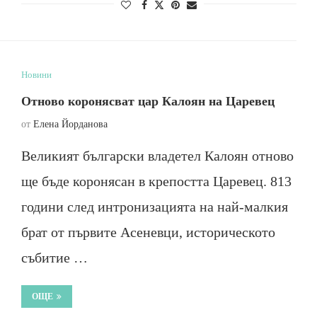
Новини
Отново коронясват цар Калоян на Царевец
от
Елена Йорданова
Великият български владетел Калоян отново
ще бъде коронясан в крепостта Царевец. 813
години след интронизацията на най-малкия
брат от първите Асеневци, историческото
събитие …
ОЩЕ