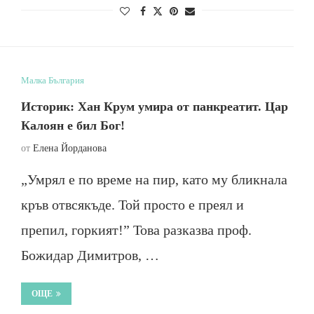
Малка България
Историк: Хан Крум умира от панкреатит. Цар
Калоян е бил Бог!
от
Елена Йорданова
„Умрял е по време на пир, като му бликнала
кръв отвсякъде. Той просто е преял и
препил, горкият!” Това разказва проф.
Божидар Димитров, …
ОЩЕ