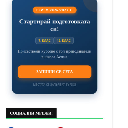
ПРИЕМ 2026/2027 г.
Стартирай подготовката
си!
7. КЛАС
12. КЛАС
Присъствени курсове с топ преподаватели
в школа Аслан.
ЗАПИШИ СЕ СЕГА
МЕСТАТА СЕ ЗАПЪЛВАТ БЪРЗО!
СОЦИАЛНИ МРЕЖИ: