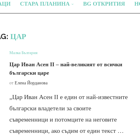
АЦИ
СТАРА ПЛАНИНА
BG ОТКРИТИЯ
Н
AG:
ЦАР
Малка България
Цар Иван Асен II – най-великият от всички
български царе
от
Елена Йорданова
„Цар Иван Асен II е един от най-известните
български владетели за своите
съвременници и потомците на неговите
съвременници, ако съдим от един текст …