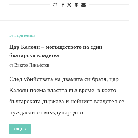
Българи юнаци
Цар Калоян – могъществото на един
български владетел
от
Виктор Панайотов
След убийствата на двамата си братя, цар
Калоян поема властта във време, в което
българската държава и нейният владетел се
нуждаели от международно …
ОЩЕ