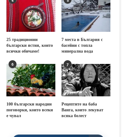
25 традиционни
7 места в България с
български ястия, които
басейни с топла
всички обичаме!
минерална вода
6
7
100 български народни
Рецептите на баба
поговорки, които всеки
Ванга, които лекуват
е чувал
всяка болест