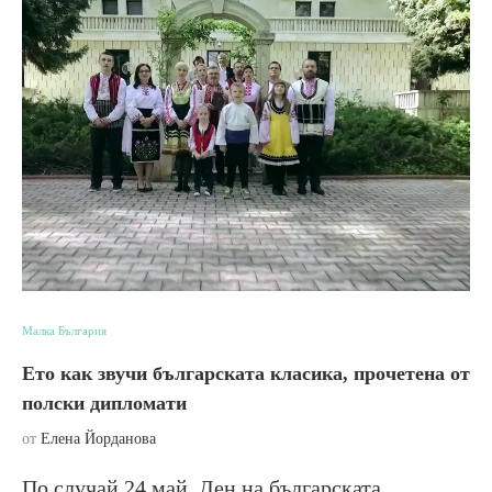
Малка България
Ето как звучи българската класика, прочетена от
полски дипломати
от
Елена Йорданова
По случай 24 май, Ден на българската