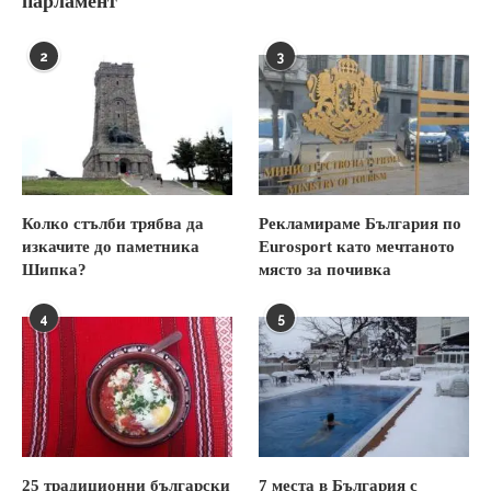
парламент
2
3
Колко стълби трябва да
Рекламираме България по
изкачите до паметника
Eurosport като мечтаното
Шипка?
място за почивка
4
5
25 традиционни български
7 места в България с