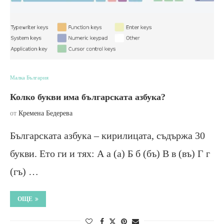
Малка България
Колко букви има българската азбука?
от
Кремена Бедерева
Българската азбука – кирилицата, съдържа 30
букви. Ето ги и тях: А а (а) Б б (бъ) В в (въ) Г г
(гъ) …
ОЩЕ