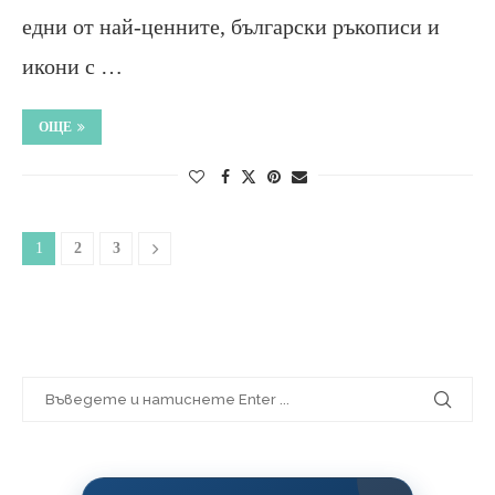
едни от най-ценните, български ръкописи и
икони с …
ОЩЕ
1
2
3