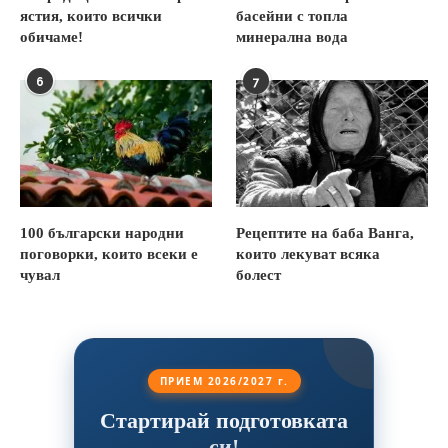
ястия, които всички
басейни с топла
обичаме!
минерална вода
6
7
100 български народни
Рецептите на баба Ванга,
поговорки, които всеки е
които лекуват всяка
чувал
болест
ПРИЕМ 2026/2027 г.
Стартирай подготовката
си!