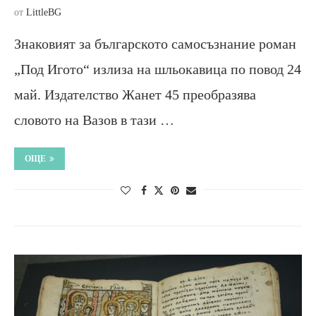
от
LittleBG
Знаковият за българското самосъзнание роман
„Под Игото“ излиза на шльокавица по повод 24
май. Издателство Жанет 45 преобразява
словото на Вазов в тази …
ОЩЕ