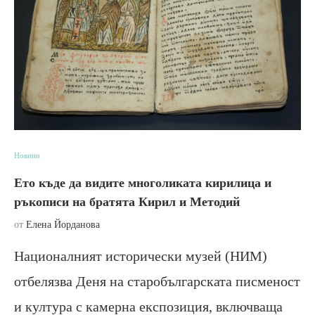
Новини
Ето къде да видите многоликата кирилица и
ръкописи на братята Кирил и Методий
от
Елена Йорданова
Националният исторически музей (НИМ)
отбелязва Деня на старобългарската писменост
и култура с камерна експозиция, включваща