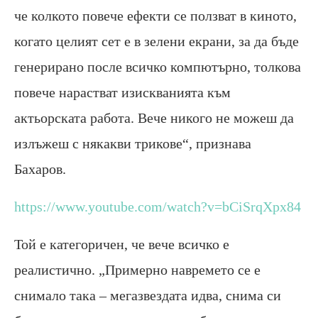
че колкото повече ефекти се ползват в киното,
когато целият сет е в зелени екрани, за да бъде
генерирано после всичко компютърно, толкова
повече нарастват изискванията към
актьорската работа. Вече никого не можеш да
излъжеш с някакви трикове“, признава
Бахаров.
https://www.youtube.com/watch?v=bCiSrqXpx84
Той е категоричен, че вече всичко е
реалистично. „Примерно навремето се е
снимало така – мегазвездата идва, снима си