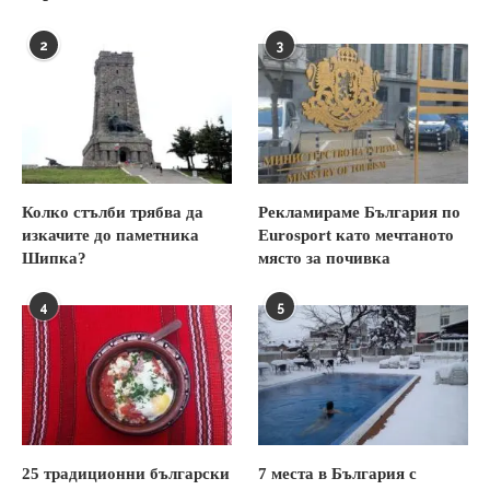
2
3
Колко стълби трябва да
Рекламираме България по
изкачите до паметника
Eurosport като мечтаното
Шипка?
място за почивка
4
5
25 традиционни български
7 места в България с