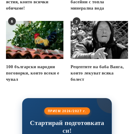
ястия, които всички
басейни с топла
обичаме!
минерална вода
6
7
100 български народни
Рецептите на баба Ванга,
поговорки, които всеки е
които лекуват всяка
чувал
болест
ПРИЕМ 2026/2027 г.
Стартирай подготовката
си!