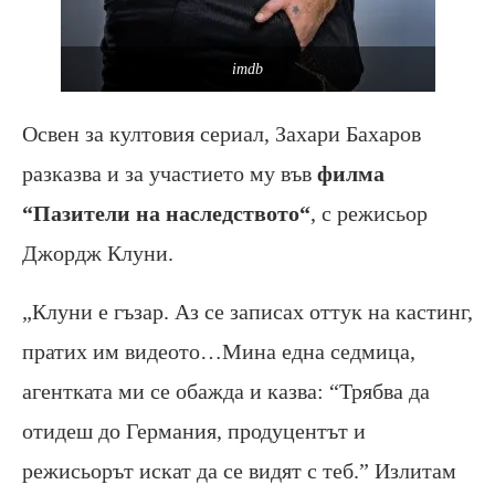
imdb
Освен за култовия сериал, Захари Бахаров
разказва и за участието му във
филма
“Пазители на наследството“
, с режисьор
Джордж Клуни.
„Клуни е гъзар. Аз се записах оттук на кастинг,
пратих им видеото…Мина една седмица,
агентката ми се обажда и казва: “Трябва да
отидеш до Германия, продуцентът и
режисьорът искат да се видят с теб.” Излитам