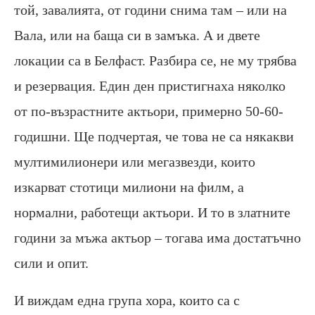
той, завалията, от години снима там – или на
Вала, или на баща си в замъка. А и двете
локации са в Белфаст. Разбира се, не му трябва
и резервация. Един ден пристигнаха няколко
от по-възрастните актьори, примерно 50-60-
годишни. Ще подчертая, че това не са някакви
мултимилионери или мегазвезди, които
изкарват стотици милиони на филм, а
нормални, работещи актьори. И то в златните
години за мъжа актьор – тогава има достатъчно
сили и опит.
И виждам една група хора, които са с