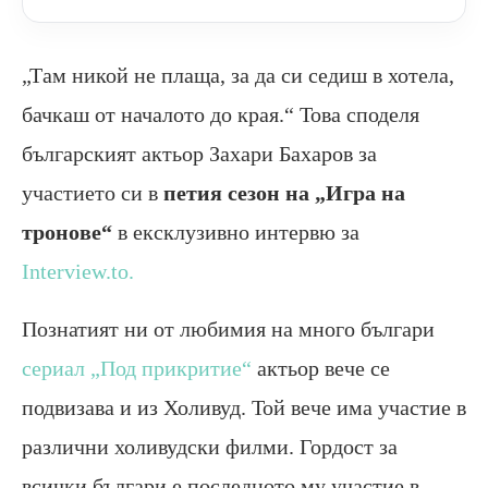
„Там никой не плаща, за да си седиш в хотела,
бачкаш от началото до края.“ Това споделя
българският актьор Захари Бахаров за
участието си в
петия сезон на „Игра на
тронове“
в ексклузивно интервю за
Interview.to.
Познатият ни от любимия на много българи
сериал „Под прикритие“
актьор вече се
подвизава и из Холивуд. Той вече има участие в
различни холивудски филми. Гордост за
всички българи е последното му участие в