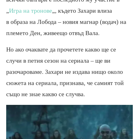
„
Игра на тронове
„, където Захари влиза
в образа на Лобода – новия магнар (водач) на
племето Ден, живеещо отвъд Вала.
Но ако очаквате да прочетете какво ще се
случи в петия сезон на сериала – ще ви
разочароваме. Захари не издава нищо около
сюжета на сериала, признава, че самият той
също не знае какво се случва.