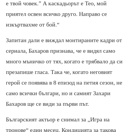
е твой човек.” А каскадьорът е Тео, мой
приятел освен всичко друго. Направо се
изкъртвахме от бой.“
Запитан дали е виждал монтираните кадри от
сериала, Бахаров признава, че е видял само
много мъничко от тях, когато е трябвало да си
презапише гласа. Така че, когато неговият
герой се появява в 8 епизод на петия сезон, не
само всички българи, но и самият Захари
Бахаров ще се види за първи път.
Българският актьор е снимал за „Игра на
тронове“ един месец. Кондицията за такова