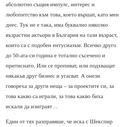
абсолютно същия импулс, интерес и
любопитство към това, което вършат, като мен
днес. Тук не е така, има буквално няколко
възрастни актьори в България на тази възраст,
които са с подобен ентусиазъм. Всичко друго
до 50-ата си година е тотално съсечено и
притиснато. Или се пропиват, или подхващат
някакъв друг бизнес и угасват. А онези
говореха за други неща – за проектите си, за
това какво са играли, за това какво биха
искали да изиграят…
Един от тях разправяше, че иска с Шекспир