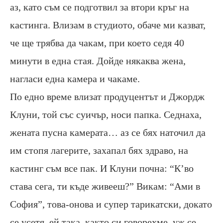
аз, като съм се подготвил за втори кръг на
кастинга. Влизам в студиото, обаче ми казват,
че ще трябва да чакам, при което седя 40
минути в една стая. Дойде някаква жена,
нагласи една камера и чакаме.
По едно време влизат продуцентът и Джордж
Клуни, той със суичър, носи папка. Седнаха,
жената пусна камерата… аз се бях наточил да
им стопя лагерите, захапал бях здраво, на
кастинг съм все пак. И Клуни почна: “К’во
става сега, ти къде живееш?” Викам: “Ами в
София”, това-онова и супер тарикатски, докато
се усетя, ей така, както си говорехме, уж се