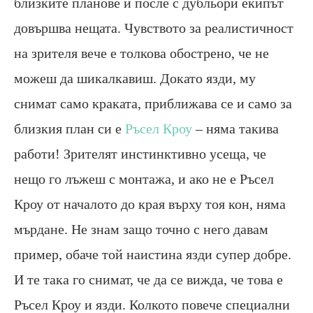
близките планове и после с дубльори екипът
довършва нещата. Чувството за реалистичност
на зрителя вече е толкова обострено, че не
можеш да шикалкавиш. Докато язди, му
снимат само краката, приближава се и само за
близкия план си е
Ръсел Кроу
– няма такива
работи! Зрителят инстинктивно усеща, че
нещо го лъжеш с монтажа, и ако не е Ръсел
Кроу от началото до края върху тоя кон, няма
мърдане. Не знам защо точно с него давам
пример, обаче той наистина язди супер добре.
И те така го снимат, че да се вижда, че това е
Ръсел Кроу и язди. Колкото повече специални