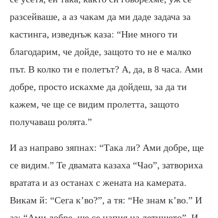
разсейваше, а аз чакам да ми даде задача за
кастинга, изведнъж каза: “Ние много ти
благодарим, че дойде, защото то не е малко
път. В колко ти е полетът? А, да, в 8 часа. Ами
добре, просто искахме да дойдеш, за да ти
кажем, че ще се видим пролетта, защото
получаваш ролята.”
И аз направо зяпнах: “Така ли? Ами добре, ще
се видим.” Те двамата казаха “Чао”, затвориха
вратата и аз останах с жената на камерата.
Викам й: “Сега к’во?”, а тя: “Не знам к’во.” И
аз: “Ами добре, ще се напия на летището”. И