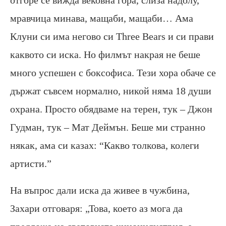
отгоре се вижда вековна гора, слиза надолу,
мравчица минава, мащаби, мащаби… Ама
Клуни си има негово си Three Вears и си прави
каквото си иска. Но филмът накрая не беше
много успешен с боксофиса. Тези хора обаче се
държат съвсем нормално, никой няма 18 души
охрана. Просто обядваме на терен, тук – Джон
Гудман, тук – Мат Деймън. Беше ми странно
някак, ама си казах: “Какво толкова, колеги
артисти.”
На въпрос дали иска да живее в чужбина,
Захари отговаря: „Това, което аз мога да