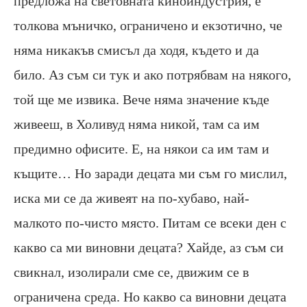
предложа на световната киноиндустрия, е
толкова мъничко, ограничено и екзотично, че
няма никакъв смисъл да ходя, където и да
било. Аз съм си тук и ако потрябвам на някого,
той ще ме извика. Вече няма значение къде
живееш, в Холивуд няма никой, там са им
предимно офисите. Е, на някои са им там и
къщите… Но заради децата ми съм го мислил,
иска ми се да живеят на по-хубаво, най-
малкото по-чисто място. Питам се всеки ден с
какво са ми виновни децата? Хайде, аз съм си
свикнал, изолирали сме се, движим се в
ограничена среда. Но какво са виновни децата