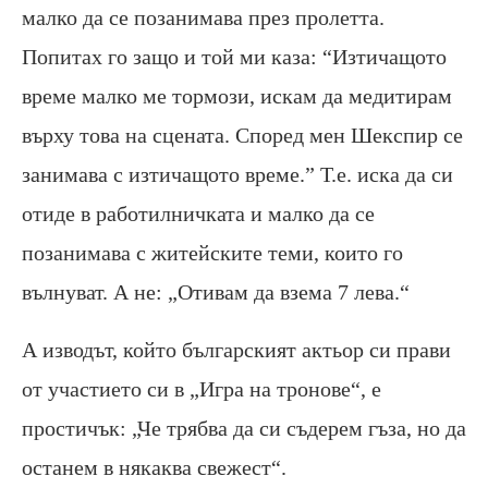
малко да се позанимава през пролетта.
Попитах го защо и той ми каза: “Изтичащото
време малко ме тормози, искам да медитирам
върху това на сцената. Според мен Шекспир се
занимава с изтичащото време.” Т.е. иска да си
отиде в работилничката и малко да се
позанимава с житейските теми, които го
вълнуват. А не: „Отивам да взема 7 лева.“
А изводът, който българският актьор си прави
от участието си в „Игра на тронове“, е
простичък: „Че трябва да си съдерем гъза, но да
останем в някаква свежест“.