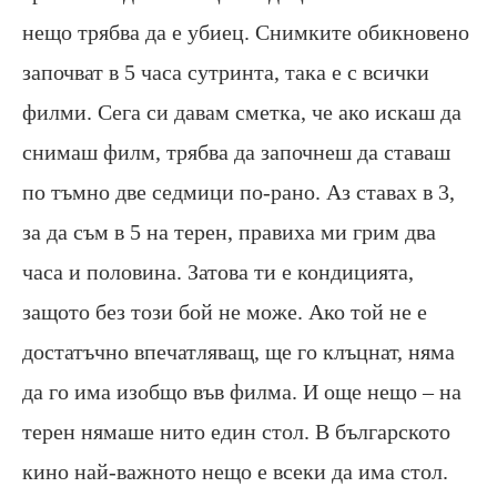
нещо трябва да е убиец. Снимките обикновено
започват в 5 часа сутринта, така е с всички
филми. Сега си давам сметка, че ако искаш да
снимаш филм, трябва да започнеш да ставаш
по тъмно две седмици по-рано. Аз ставах в 3,
за да съм в 5 на терен, правиха ми грим два
часа и половина. Затова ти е кондицията,
защото без този бой не може. Ако той не е
достатъчно впечатляващ, ще го клъцнат, няма
да го има изобщо във филма. И още нещо – на
терен нямаше нито един стол. В българското
кино най-важното нещо е всеки да има стол.