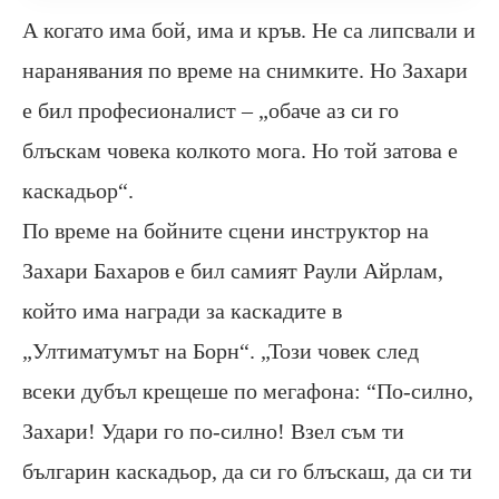
А когато има бой, има и кръв. Не са липсвали и
наранявания по време на снимките. Но Захари
е бил професионалист – „обаче аз си го
блъскам човека колкото мога. Но той затова е
каскадьор“.
По време на бойните сцени инструктор на
Захари Бахаров е бил самият Раули Айрлам,
който има награди за каскадите в
„Ултиматумът на Борн“. „Този човек след
всеки дубъл крещеше по мегафона: “По-силно,
Захари! Удари го по-силно! Взел съм ти
българин каскадьор, да си го блъскаш, да си ти