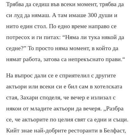
Трябва да седиш във всеки момент, трябва да
си луд да нямаш. А там имаше 300 души и
нито един стол. По едно време направо се
потресох и ги питах: “Няма ли тука някой да
седне?” То просто няма момент, в който да
нямат работа, затова са непрекъснато прави.“
На въпрос дали се е сприятелил с другите
актьори или всеки си е бил сам в хотелската
стая, Захари споделя, че вечер е излизал с
някои от младите актьори да вечеря. „Разбра
се, че актьорите по целия свят са едни и същи.
Кийт знае най-добрите ресторанти в Белфаст,