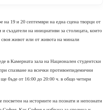
е на 19 и 20 септември на една сцена творци от
 и създатели на инициативи за столицата, които
 своя живот или от живота на минали
веде в Камерната зала на Национален студентски
при спазване на всички противоепидемични
ще бъде от 16:00 до 20:00 ч. в общо четири
е посветен на историите на познати и непознати
а София. Как София е избрана за столица и