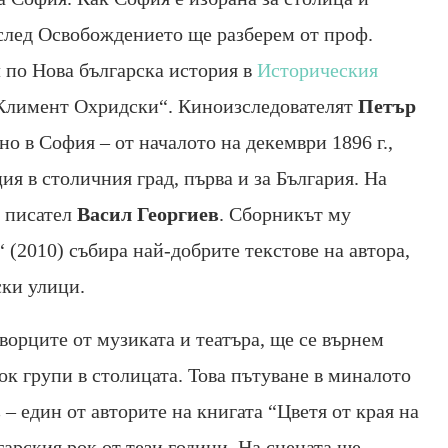
и след Освобождението ще разберем от проф.
 по Нова българска история в
Историческия
Климент Охридски“. Киноизследователят
Петър
о в София – от началото на декември 1896 г.,
ия в столичния град, първа и за България. На
и писател
Васил Георгиев
. Сборникът му
(2010) събира най-добрите текстове на автора,
ски улици.
ворците от музиката и театъра, ще се върнем
ок групи в столицата. Това пътуване в миналото
в
– един от авторите на книгата “Цветя от края на
гарския рок от тези години. На сцената ще