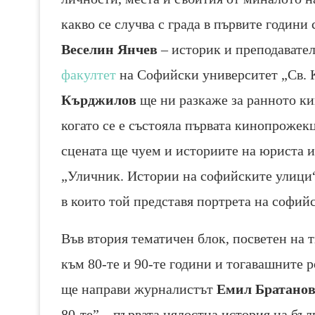
какво се случва с града в първите годин
Веселин Янчев
– историк и преподавател
факултет
на Софийски университет „Св. 
Кърджилов
ще ни разкаже за ранното кин
когато се е състояла първата кинопрожекц
сцената ще чуем и историите на юриста 
„Уличник. Истории на софийските улици“ 
в които той представя портрета на софий
Във втория тематичен блок, посветен на т
към 80-те и 90-те години и тогавашните р
ще направи журналистът
Емил Братано
80-те” – първата цялостна история на бъл