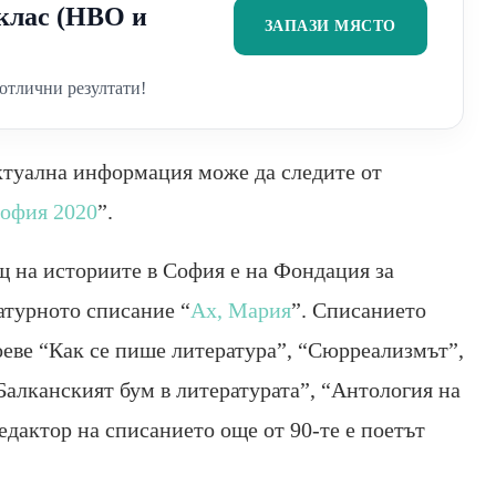
2 клас (НВО и
ЗАПАЗИ МЯСТО
отлични резултати!
актуална информация може да следите от
офия 2020
”.
щ на историите в София е на Фондация за
ратурното списание “
Ах, Мария
”. Списанието
роеве “Как се пише литература”, “Сюрреализмът”,
Балканският бум в литературата”, “Антология на
едактор на списанието още от 90-те е поетът