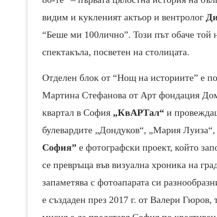
видим и кукленият актьор и вентролог
Ди
“Беше ми 100лично”. Този път обаче той н
спектакъла, посветен на столицата.
Отделен блок от “Нощ на историите” е п
Мартина Стефанова от Арт фондация Дома
квартал в София
„КвАРТал“
и провеждащ
булевардите „Дондуков“, „Мария Луиза“,
София”
е фотографски проект, който запо
се превръща във визуална хроника на гр
запаметява с фотоапарата си разнообразн
е създаден през 2017 г. от Валери Гюров, 
мисия е да представя София по креативен