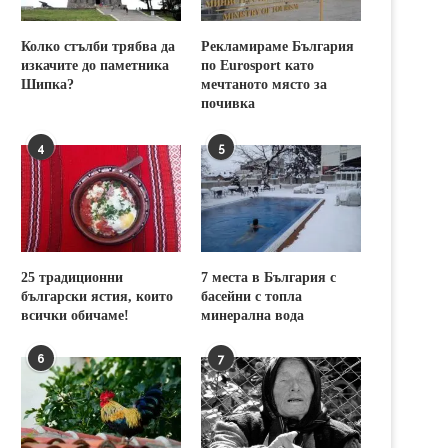
Колко стълби трябва да
Рекламираме България
изкачите до паметника
по Eurosport като
Шипка?
мечтаното място за
почивка
4
5
25 традиционни
7 места в България с
български ястия, които
басейни с топла
всички обичаме!
минерална вода
6
7