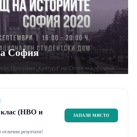
за София
2 клас (НВО и
ЗАПАЗИ МЯСТО
 отлични резултати!