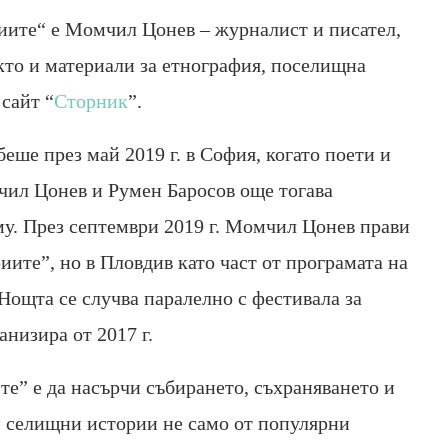
иите“ е Момчил Цонев – журналист и писател,
кто и материали за етнография, поселищна
сайт “
Сторник
”.
еше през май 2019 г. в София, когато поети и
чил Цонев и Румен Баросов още тогава
му. През септември 2019 г. Момчил Цонев прави
иите”, но в Пловдив като част от програмата на
 Нощта се случва паралелно с фестивала за
анизира от 2017 г.
е” е да насърчи събирането, съхраняването и
и селищни истории не само от популярни