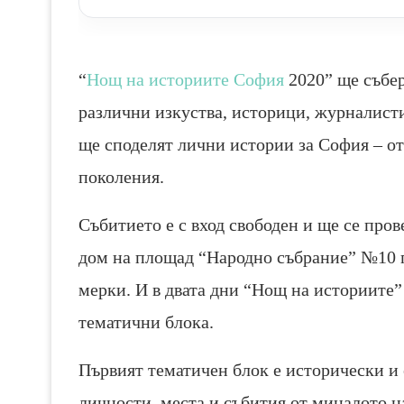
“
Нощ на историите София
2020” ще събер
различни изкуства, историци, журналисти
ще споделят лични истории за София – от
поколения.
Събитието е с вход свободен и ще се про
дом на площад “Народно събрание” №10 
мерки. И в двата дни “Нощ на историите” 
тематични блока.
Първият тематичен блок е исторически и 
личности, места и събития от миналото н