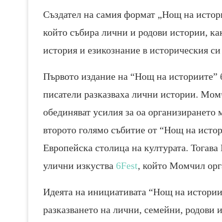
Създател на самия формат „Нощ на истор
който събира лични и родови истории, ка
история и езикознание в историческия си 
Първото издание на “Нощ на историите” б
писатели разказваха лични истории. Мом
обединяват усилия за оа организирането 
второто голямо събитие от “Нощ на истор
Европейска столица на културата. Тогава
улични изкуства
6Fest
, който Момчил орг
Идеята на инициативата “Нощ на историит
разказването на лични, семейни, родови 