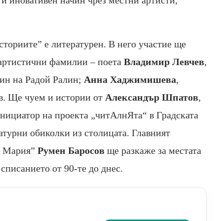
ториите” е литературен. В него участие ще
а артистични фамилии – поета
Владимир Левчев
,
син на Радой Ралин;
Анна Хаджимишева
,
ов. Ще чуем и истории от
Александър Шпатов
,
инициатор на проекта „читАлнЯта“ в Градската
атурни обиколки из столицата. Главният
, Мария”
Румен Баросов
ще разкаже за местата
 списанието от 90-те до днес.