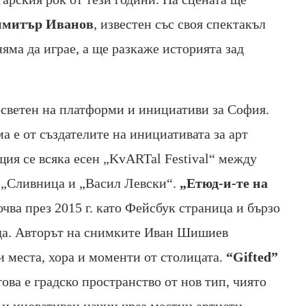
митър Иванов
, известен със своя спектакъл
яма да играе, а ще разкаже историята зад
осветен на платформи и инициативи за София.
 е от създателите на инициативата за арт
ия се всяка есен „KvARTal Festival“ между
 „Сливница и „Васил Левски“.
„Етюд-и-те на
чва през 2015 г. като Фейсбук страница и бързо
ада. Авторът на снимките Иван Шишиев
и места, хора и моменти от столицата.
“Gifted”
това е градско пространство от нов тип, чиято
 и иновативен начин чрез местни артисти,