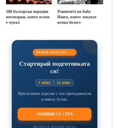
100 български народни
Рецептите на баба
поговорки, които всеки
Ванга, които лекуват
е чувал
всяка болест
ПРИЕМ 2026/2027 г.
Стартирай подготовката
си!
7. КЛАС
12. КЛАС
Присъствени курсове с топ преподаватели
в школа Аслан.
ЗАПИШИ СЕ СЕГА
МЕСТАТА СЕ ЗАПЪЛВАТ БЪРЗО!