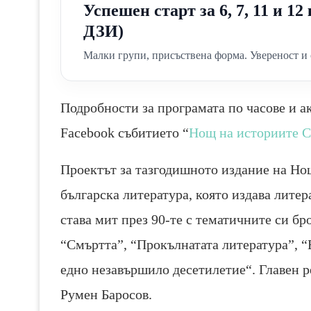
Успешен старт за 6, 7, 11 и 1
ДЗИ)
Малки групи, присъствена форма. Увереност и 
Подробности за програмата по часове и 
Facebook събитието “
Нощ на историите С
Проектът за тазгодишното издание на Но
българска литература, която издава лите
става мит през 90-те с тематичните си б
“Смъртта”, “Прокълнатата литература”, “
едно незавършило десетилетие“. Главен р
Румен Баросов.