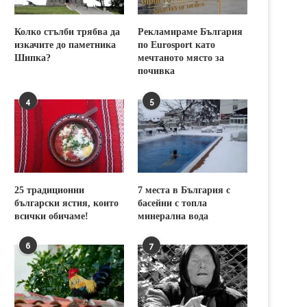
Колко стълби трябва да
Рекламираме България
изкачите до паметника
по Eurosport като
Шипка?
мечтаното място за
почивка
4
5
25 традиционни
7 места в България с
български ястия, които
басейни с топла
всички обичаме!
минерална вода
6
7