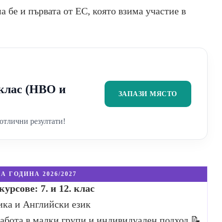
а бе и първата от ЕС, която взима участие в
2 клас (НВО и
ЗАПАЗИ МЯСТО
отлични резултати!
А ГОДИНА 2026/2027
урсове: 7. и 12. клас
ика и Английски език
Работа в малки групи и индивидуален подход
📝