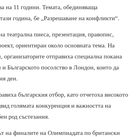
ва на 11 години. Темата, обединяваща
 тази година, бе „Разрешаване на конфликти“.
на театрална пиеса, презентация, правопис,
роект, ориентиран около основната тема. На
, организаторите отправиха специална покана
 и Българското посолство в Лондон, които да
ия ден.
авиха българския отбор, като отчетоха високото
вид голямата конкуренция и важността на
ен род състезания.
път на финалите на Олимпиадата по британски