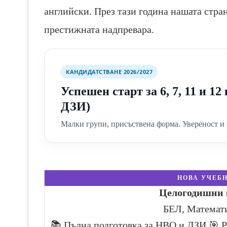
английски. През тази година нашата стран
престижната надпревара.
КАНДИДАТСТВАНЕ 2026/2027
Успешен старт за 6, 7, 11 и 1
ДЗИ)
Малки групи, присъствена форма. Увереност и 
НОВА УЧЕБН
Целогодишни к
БЕЛ, Математ
📚 Пълна подготовка за НВО и ДЗИ
🎯 