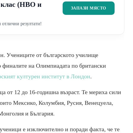
2 клас (НВО и
ЗАПАЗИ МЯСТО
 отлични резултати!
он. Учениците от българското училище
о финалите на Олимпиадата по британски
рският културен институт в Лондон
.
еца от 12 до 16-годишна възраст. Те мериха сили
които Мексико, Колумбия, Русия, Венецуела,
Монголия и България.
ученици е изключително и поради факта, че те