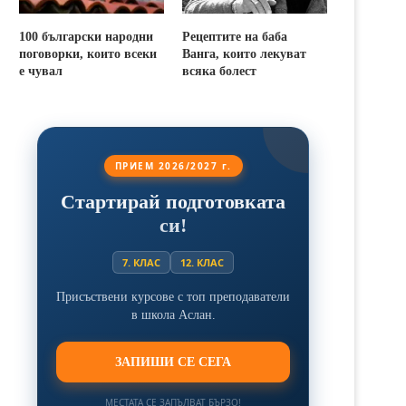
100 български народни
Рецептите на баба
поговорки, които всеки
Ванга, които лекуват
е чувал
всяка болест
ПРИЕМ 2026/2027 г.
Стартирай подготовката
си!
7. КЛАС
12. КЛАС
Присъствени курсове с топ преподаватели
в школа Аслан.
ЗАПИШИ СЕ СЕГА
МЕСТАТА СЕ ЗАПЪЛВАТ БЪРЗО!