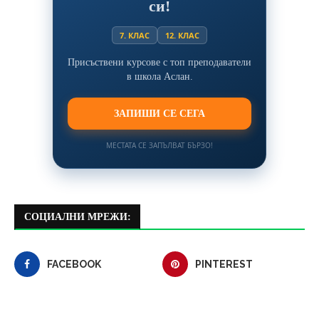
си!
7. КЛАС
12. КЛАС
Присъствени курсове с топ преподаватели
в школа Аслан.
ЗАПИШИ СЕ СЕГА
МЕСТАТА СЕ ЗАПЪЛВАТ БЪРЗО!
СОЦИАЛНИ МРЕЖИ:
FACEBOOK
PINTEREST