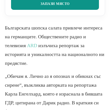
ЗАПАЗИ МЯСТО
Българската шопска салата привлече интереса
на германците. Обществените радио и
телевизия
ARD
излъчиха репортаж за
историята и уникалността на националното ни
предястие.
„Обичам я. Лично аз я опознах и обикнах със
сирене“, възкликва авторката на репортажа
Карла Енгелхард, която е израснала в бившата
ГДР, цитирана от Дарик радио. В краткия си