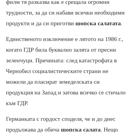
филм тя разказва как е срещала огромни
трудности, за да си набави всички необходими
продукти и да си приготви
шопска салатата
.
Единственото изключение е лятото на 1986 г.,
когато ГДР била буквално залята от пресни
зеленчуци. Причината: след катастрофата в
Чернобил социалистическите страни не
можели да пласират земеделската си
продукция на Запад и затова всичко се стичало
към ГДР.
Германката с гордост споделя, че и до днес
продължава да обича
шопска салата
. Нещо