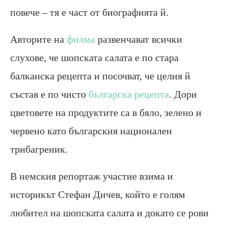
повече – тя е част от биографията й.
Авторите на
филма
развенчават всички
слухове, че шопската салата е по стара
балканска рецепта и посочват, че целия й
състав е по чисто
българска рецепта
. Дори
цветовете на продуктите са в бяло, зелено и
червено като българския национален
трибагреник.
В немския репортаж участие взима и
историкът Стефан Дичев, който е голям
любител на шопската салата и докато се рови