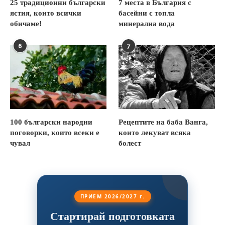
25 традиционни български
7 места в България с
ястия, които всички
басейни с топла
обичаме!
минерална вода
6
7
100 български народни
Рецептите на баба Ванга,
поговорки, които всеки е
които лекуват всяка
чувал
болест
ПРИЕМ 2026/2027 г.
Стартирай подготовката