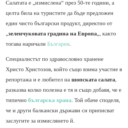
Салатата е „измислена“ през 50-те години, а
целта била на туристите да бъде предложен
един чисто български продукт, директно от
„
зеленчуковата градина на Европа
„, както
тогава наричали
България
.
Специалистът по здравословно хранене
Христо Христозов, който също взима участие в
репортажа и е любител на
шопската салата
,
разказва колко полезна е тя и също добавя, че е
типично
българска храна
. Той обаче споделя,
че и други балкански държави си приписват
заслугите за измислянето й.