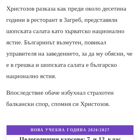
Христозов разказа как преди около десетина
години в ресторант в Загреб, представяли
шопската салата като хърватско национално
ястие. Българинът възмутен, повикал
управителя на заведението, за да му обясни, че
е в грешка и шопската салата е българско
национално ястия.
Впоследствие обаче избухнал страхотен
балкански спор, спомня си Христозов.
НОВА УЧЕБНА ГОДИНА 2026/2027
Целогодишни курсове: 7. и 12. клас