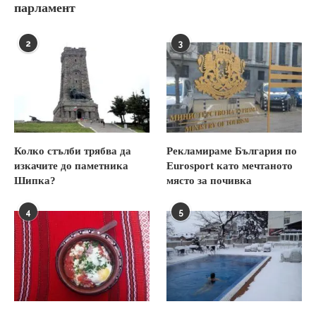
парламент
2
3
Колко стълби трябва да
Рекламираме България по
изкачите до паметника
Eurosport като мечтаното
Шипка?
място за почивка
4
5