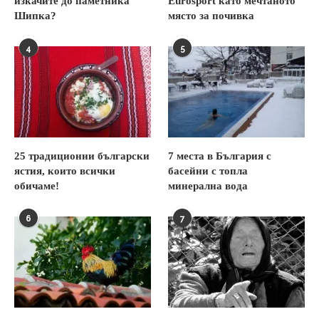
изкачите до паметника
Eurosport като мечтаното
Шипка?
място за почивка
4
5
25 традиционни български
7 места в България с
ястия, които всички
басейни с топла
обичаме!
минерална вода
6
7