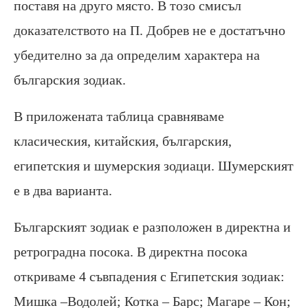
поставя на друго място. В тозо смисъл
доказателството на П. Добрев не е достатъчно
убедително за да определим характера на
българския зодиак.
В приложената таблица сравняваме
класическия, китайския, българския,
египетския и шумерския зодиаци. Шумерският
е в два варианта.
Българският зодиак е разположен в директна и
ретроградна посока. В директна посока
откриваме 4 съвпадения с Египетския зодиак:
Мишка –Водолей; Котка – Барс; Магаре – Кон;