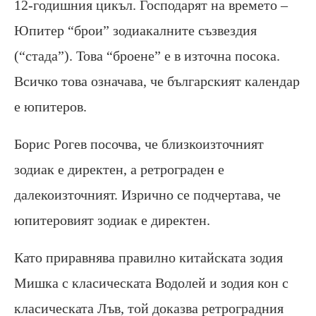
12-годишния цикъл. Господарят на времето –
Юпитер “брои” зодиакалните съзвездия
(“стада”). Това “броене” е в източна посока.
Всичко това означава, че българският календар
е юпитеров.
Борис Рогев посочва, че близкоизточният
зодиак е директен, а ретрограден е
далекоизточният. Изрично се подчертава, че
юпитеровият зодиак е директен.
Като приравнява правилно китайската зодия
Мишка с класическата Водолей и зодия кон с
класическата Лъв, той доказва ретроградния