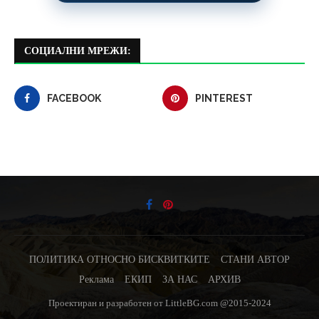
СОЦИАЛНИ МРЕЖИ:
FACEBOOK
PINTEREST
ПОЛИТИКА ОТНОСНО БИСКВИТКИТЕ
СТАНИ АВТОР
Реклама
ЕКИП
ЗА НАС
АРХИВ
Проектиран и разработен от LittleBG.com @2015-2024