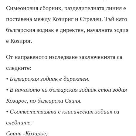
Симеоновия сборник, разделителната линия е
поставена между Козириг и Стрелец. Тъй като
българския зодиак е директен, началната зодия
е Козирог.
От направеното изследване заключенията са
следните:
• Българския зодиак е директен.
• В началото на българския зодиак стои зодия
Козирог, по български Свиня.
• Съответствията с класическия зодиак са
следните:
Свиня -Козирог;