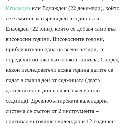
Игнажден
или Еднажден (22 декември), който
се е смятал за първия ден в годината и
Еньовден (22 юни), който се добавя само във
високосни години. Високосните години,
приблизително една на всеки четири, се
определят по няколко сложни цикъла. Според
някои изследователи всяка година датите се
падат в същия ден от седмицата (двата
допълнителни дни са извън месец или
седмица). Древнобългарската календарна
система се състои от 2 инструмента –
оригинален годишен календар и 12-годишен