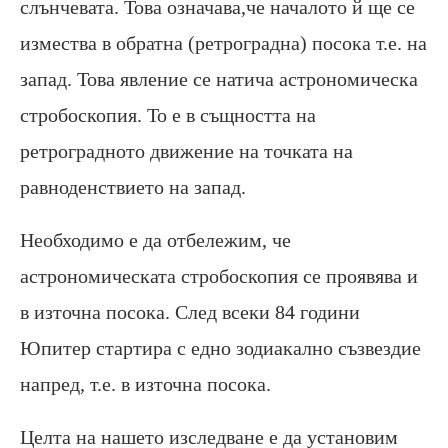
слънчевата. Това означава,че началото й ще се
измества в обратна (ретроградна) посока т.е. на
запад. Това явление се натича астрономическа
стробоскопия. То е в същността на
ретроградното движение на точката на
равноденствието на запад.
Необходимо е да отбележим, че
астрономическата стробоскопия се проявява и
в източна посока. След всеки 84 години
Юпитер стартира с едно зодиакално съзвездие
напред, т.е. в източна посока.
Целта на нашето изследване е да установим