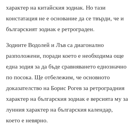
характер на китайския зодиак. Но тази
констатация не е основание да се твърди, че и
българският зодиак е ретрограден.
Зодиите Водолей и Лъв са диагонално
разположени, поради което е необходима още
една зодия за да бъде сравняването еднозначно
по посока. Ще отбележим, че основното
доказателство на Борис Рогев за ретроградния
характер на българския зодиак е версията му за
лунния характер на българския календар,
което е невярно.