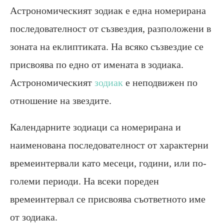
Астрономическият зодиак е една номерирана
последователност от съзвездия, разположени в
зоната на еклиптиката. На всяко съзвездие се
присвоява по едно от имената в зодиака.
Астрономическият
зодиак
е неподвижен по
отношение на звездите.
Календарните зодиаци са номерирана и
наименована последователност от характерни
времеинтервали като месеци, години, или по-
големи периоди. На всеки пореден
времеинтервал се присвоява съответното име
от зодиака.