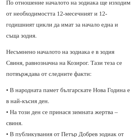
По отношение началото на зодиака ще изходим
от необходимостта 12-месечният и 12-
годишният цикли да имат за начало една и
съща зодия.
Несъмнено началото на зодиака е в зодия
Свиня, равнозначна на Козирог. Тази теза се
потвърждава от следните факти:
• В народната памет българскате Нова Година е
в най-късия ден.
• На този ден се принася зимната жертва –
свиня.
• В публикувания от Петър Добрев зодиак от