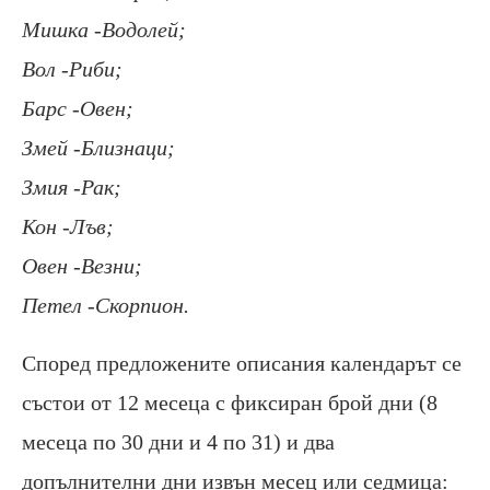
Мишка -Водолей;
Вол -Риби;
Барс -Овен;
Змей -Близнаци;
Змия -Рак;
Кон -Лъв;
Овен -Везни;
Петел -Скорпион.
Според предложените описания календарът се
състои от 12 месеца с фиксиран брой дни (8
месеца по 30 дни и 4 по 31) и два
допълнителни дни извън месец или седмица: