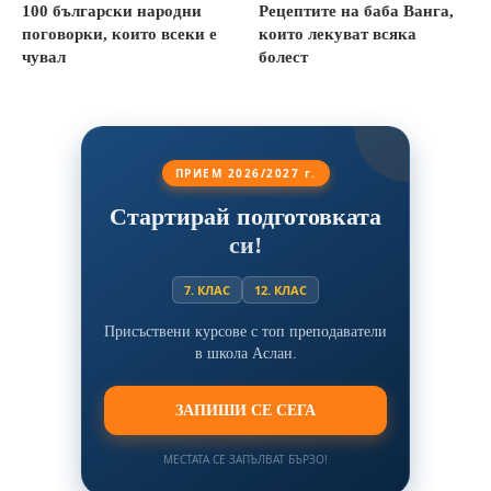
100 български народни
Рецептите на баба Ванга,
поговорки, които всеки е
които лекуват всяка
чувал
болест
ПРИЕМ 2026/2027 г.
Стартирай подготовката
си!
7. КЛАС
12. КЛАС
Присъствени курсове с топ преподаватели
в школа Аслан.
ЗАПИШИ СЕ СЕГА
МЕСТАТА СЕ ЗАПЪЛВАТ БЪРЗО!