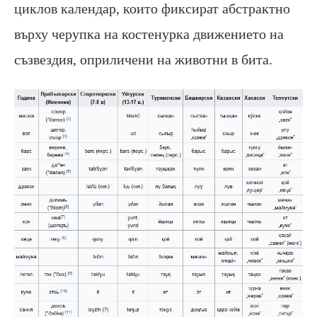
циклов календар, които фиксират абстрактно
върху черупка на костенурка движението на
съзвездия, оприличени на животни в бита.