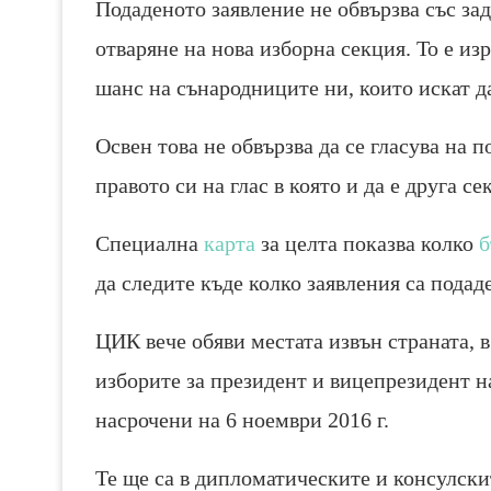
Подаденото заявление не обвързва със за
отваряне на нова изборна секция. То е из
шанс на сънародниците ни, които искат да 
Освен това не обвързва да се гласува на
правото си на глас в която и да е друга се
Специална
карта
за целта показва колко
б
да следите къде колко заявления са подад
ЦИК вече обяви местата извън страната, в
изборите за президент и вицепрезидент 
насрочени на 6 ноември 2016 г.
Те ще са в дипломатическите и консулски