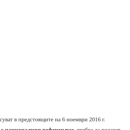
суват в предстоящите на 6 ноември 2016 г.
 в
националния референдум
, трябва да подават