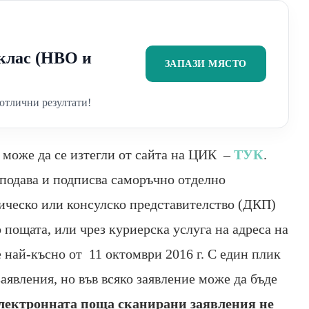
2 клас (НВО и
ЗАПАЗИ МЯСТО
отлични резултати!
о може да се изтегли от сайта на ЦИК –
ТУК
.
, подава и подписва саморъчно отделно
тическо или консулско представителство (ДКП)
 пощата, или чрез куриерска услуга на адреса на
 най-късно от 11 октомври 2016 г. С един плик
заявления, но във всяко заявление може да бъде
лектронната поща сканирани заявления не