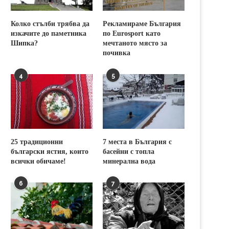
Колко стълби трябва да
Рекламираме България
изкачите до паметника
по Eurosport като
Шипка?
мечтаното място за
почивка
4
5
25 традиционни
7 места в България с
български ястия, които
басейни с топла
всички обичаме!
минерална вода
6
7