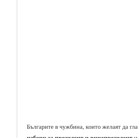
Българите в чужбина, които желаят да гла
избори за президент и вицепрезидент
и