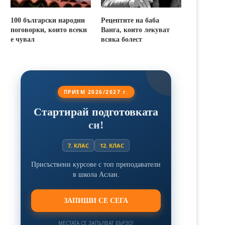
100 български народни
Рецептите на баба
поговорки, които всеки
Ванга, които лекуват
е чувал
всяка болест
ПРИЕМ 2026/2027 г.
Стартирай подготовката
си!
7. КЛАС
12. КЛАС
Присъствени курсове с топ преподаватели
в школа Аслан.
ЗАПИШИ СЕ СЕГА
МЕСТАТА СЕ ЗАПЪЛВАТ БЪРЗО!