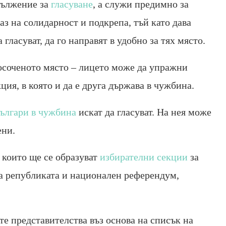
дължение за
гласуване
, а служи предимно за
раз на солидарност и подкрепа, тъй като дава
гласуват, да го направят в удобно за тях място.
 посоченото място – лицето може да упражни
кция, в която и да е друга държава в чужбина.
ългари в чужбина
искат да гласуват. На нея може
ени.
 които ще се образуват
избирателни секции
за
на републиката и национален референдум,
те представителства въз основа на списък на