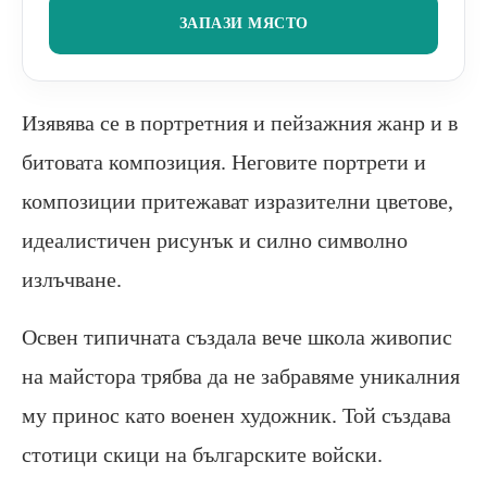
ЗАПАЗИ МЯСТО
Изявява се в портретния и пейзажния жанр и в
битовата композиция. Неговите портрети и
композиции притежават изразителни цветове,
идеалистичен рисунък и силно символно
излъчване.
Освен типичната създала вече школа живопис
на майстора трябва да не забравяме уникалния
му принос като военен художник. Той създава
стотици скици на българските войски.