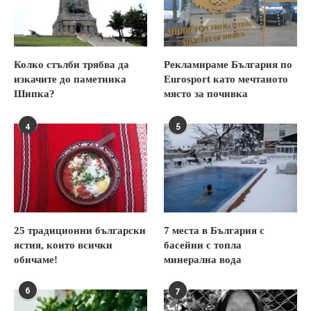
Колко стълби трябва да
Рекламираме България по
изкачите до паметника
Eurosport като мечтаното
Шипка?
място за почивка
4
5
25 традиционни български
7 места в България с
ястия, които всички
басейни с топла
обичаме!
минерална вода
6
7