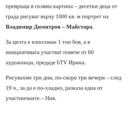
превръща в голяма картина – десетки деца от
града рисуват върху 1000 кв. м портрет на
Владимир Димитров – Майстора
.
За целта е използван 1 тон боя, а в
инициативата участват повече от 60
художници, предаде bTV Ирина.
Рисувахме три дни, по-скоро три вечери – след
19 ч., за да е по-хладно, разказа една от
участничките – Ния.