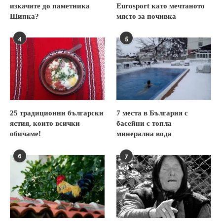
изкачите до паметника
Eurosport като мечтаното
Шипка?
място за почивка
4
5
25 традиционни български
7 места в България с
ястия, които всички
басейни с топла
обичаме!
минерална вода
6
7