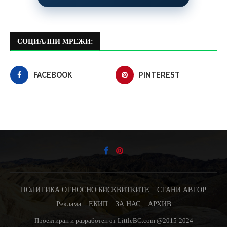
СОЦИАЛНИ МРЕЖИ:
FACEBOOK
PINTEREST
ПОЛИТИКА ОТНОСНО БИСКВИТКИТЕ
СТАНИ АВТОР
Реклама
ЕКИП
ЗА НАС
АРХИВ
Проектиран и разработен от LittleBG.com @2015-2024