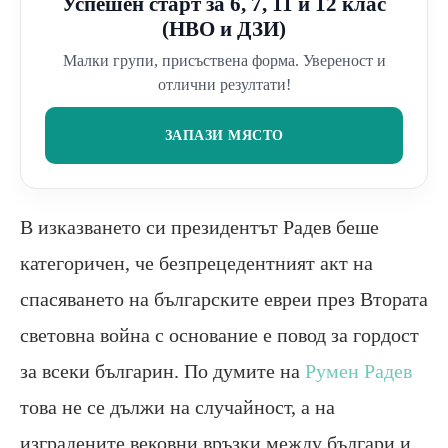
Успешен старт за 6, 7, 11 и 12 клас
(НВО и ДЗИ)
Малки групи, присъствена форма. Увереност и
отлични резултати!
ЗАПАЗИ МЯСТО
В изказването си президентът Радев беше
категоричен, че безпрецедентният акт на
спасяването на българските евреи през Втората
световна война с основание е повод за гордост
за всеки българин. По думите на
Румен Радев
това не се дължи на случайност, а на
изградените вековни връзки между българи и