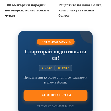
100 български народни
Рецептите на баба Ванга,
поговорки, които всеки е
които лекуват всяка
чувал
болест
ПРИЕМ 2026/2027 г.
Стартирай подготовката
си!
7. КЛАС
12. КЛАС
Присъствени курсове с топ преподаватели
в школа Аслан.
ЗАПИШИ СЕ СЕГА
МЕСТАТА СЕ ЗАПЪЛВАТ БЪРЗО!