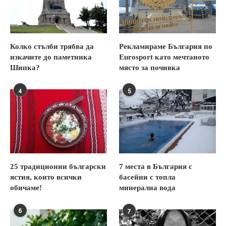
Колко стълби трябва да
Рекламираме България по
изкачите до паметника
Eurosport като мечтаното
Шипка?
място за почивка
4
5
25 традиционни български
7 места в България с
ястия, които всички
басейни с топла
обичаме!
минерална вода
6
7