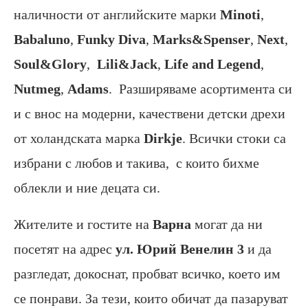
наличности от английските марки
Minoti
,
Babaluno
,
Funky
Diva
,
Marks&Spenser
,
Next
,
Soul&Glory
,
Lili&Jack
,
Life
and
Legend
,
Nutmeg
,
Adams
. Разширяваме асортимента си
и с внос на модерни, качествени детски дрехи
от холандската марка
Dirkje
. Всички стоки са
избрани с любов и такива, с които бихме
облекли и ние децата си.
Жителите и гостите на
Варна
могат да ни
посетят на адрес
ул. Юрий Венелин 3
и да
разгледат, докоснат, пробват всичко, което им
се понрави. За тези, които обичат да пазаруват