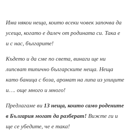
Има някои неща, които всеки човек започва да
усеща, когато е далеч от родината си. Така е
и с нас, българите!
Където и да сме по света, винаги ще ни
липсват типично българските неща. Неща
като баница с боза, аромат на липа из улиците
и…. още много и много!
Предлагаме ви
13 неща, които само родените
в България могат да разберат!
Вижте ги и
ще се убедите, че е така!