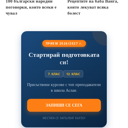
100 български народни
Рецептите на баба Ванга,
поговорки, които всеки е
които лекуват всяка
чувал
болест
ПРИЕМ 2026/2027 г.
Стартирай подготовката
си!
7. КЛАС
12. КЛАС
Присъствени курсове с топ преподаватели
в школа Аслан.
ЗАПИШИ СЕ СЕГА
МЕСТАТА СЕ ЗАПЪЛВАТ БЪРЗО!