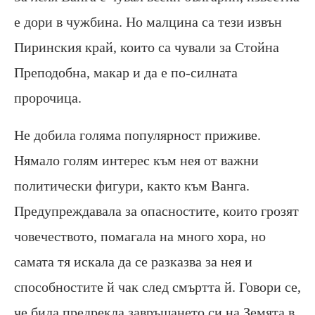
е дори в чужбина. Но малцина са тези извън
Пиринския край, които са чували за Стойна
Преподобна, макар и да е по-силната
пророчица.
Не добила голяма популярност приживе.
Нямало голям интерес към нея от важни
политически фигури, както към Ванга.
Предупреждавала за опасностите, които грозят
човечеството, помагала на много хора, но
самата тя искала да се разказва за нея и
способностите й чак след смъртта й. Говори се,
че била предрекла завръщането си на Земята в