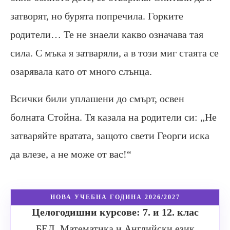
затворят, но бурята попречила. Горките
родители… Те не знаели какво означава тая
сила. С мъка я затваряли, а в този миг стаята се
озарявала като от много слънца.
Всички били уплашени до смърт, освен
болната Стойна. Тя казала на родители си: „Не
затваряйте вратата, защото свети Георги иска
да влезе, а не може от вас!“
НОВА УЧЕБНА ГОДИНА 2026/2027
Целогодишни курсове: 7. и 12. клас
БЕЛ, Математика и Английски език