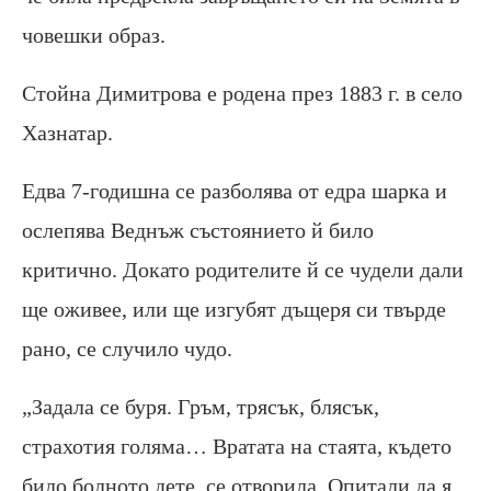
човешки образ.
Стойна Димитрова е родена през 1883 г. в село
Хазнатар.
Едва 7-годишна се разболява от едра шарка и
ослепява Веднъж състоянието й било
критично. Докато родителите й се чудели дали
ще оживее, или ще изгубят дъщеря си твърде
рано, се случило чудо.
„Задала се буря. Гръм, трясък, блясък,
страхотия голяма… Вратата на стаята, където
било болното дете, се отворила. Опитали да я