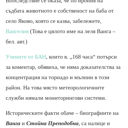
Впоследствие се оказа, че по ирония на
съдбата животното е собственост на баба от
село Яково, която се казва, забележете,
Вангелия
(Това е цялото име на леля Ванга –
бел. авт.)
Учените от БАН
, които в. „168 часа“ потърси
за коментар, обявиха, че няма доказателства за
концентрация на торнадо и мълнии в този
район. На това място метеорологичните
служби нямали мониторингови системи.
Историческите факти обаче – биографиите на
Ванга
и
Стойна Преподобна
, са налице и