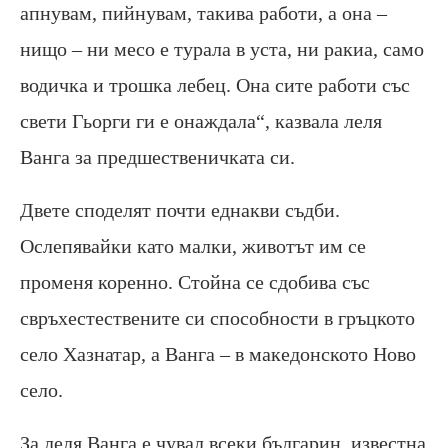
апнувам, пийнувам, такива работи, а она –
нищо – ни месо е турала в уста, ни ракиа, само
водичка и трошка лебец. Она сите работи със
свети Гьорги ги е онаждала“, казвала леля
Ванга за предшественичката си.
Двете споделят почти еднакви съдби.
Ослепявайки като малки, животът им се
променя коренно. Стойна се сдобива със
свръхестествените си способности в гръцкото
село Хазнатар, а Ванга – в македонското Ново
село.
За леля Ванга е чувал всеки българин, известна