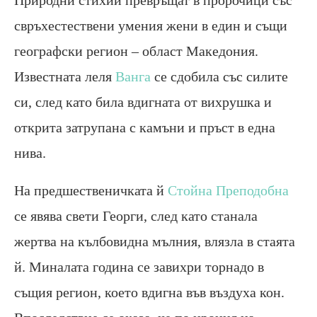
Природни стихии превръщат в пророчици със
свръхестествени умения жени в един и същи
географски регион – област Македония.
Известната леля
Ванга
се сдобила със силите
си, след като била вдигната от вихрушка и
открита затрупана с камъни и пръст в една
нива.
На предшественичката й
Стойна Преподобна
се явява свети Георги, след като станала
жертва на кълбовидна мълния, влязла в стаята
й. Миналата година се завихри торнадо в
същия регион, което вдигна във въздуха кон.