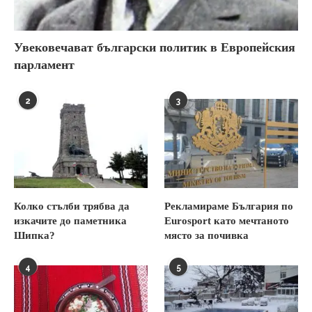
Увековечават български политик в Европейския
парламент
2
3
Колко стълби трябва да
Рекламираме България по
изкачите до паметника
Eurosport като мечтаното
Шипка?
място за почивка
4
5