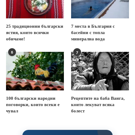
25 традиционни български
7 места в България с
ястия, които всички
басейни с топла
обичаме!
минерална вода
6
7
100 български народни
Рецептите на баба Ванга,
поговорки, които всеки е
които лекуват всяка
чувал
болест