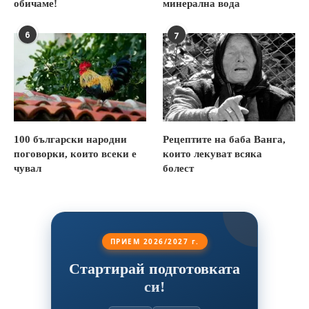
обичаме!
минерална вода
6
7
100 български народни
Рецептите на баба Ванга,
поговорки, които всеки е
които лекуват всяка
чувал
болест
ПРИЕМ 2026/2027 г.
Стартирай подготовката
си!