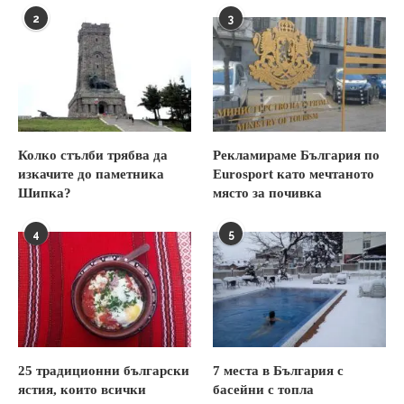
2
3
Колко стълби трябва да
Рекламираме България по
изкачите до паметника
Eurosport като мечтаното
Шипка?
място за почивка
4
5
25 традиционни български
7 места в България с
ястия, които всички
басейни с топла