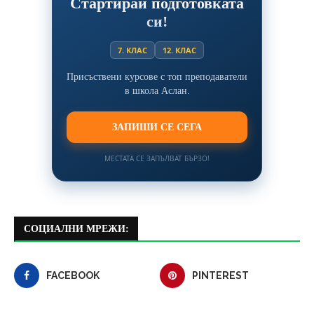
Стартирай подготовката
си!
7. КЛАС
12. КЛАС
Присъствени курсове с топ преподаватели
в школа Аслан.
ЗАПИШИ СЕ СЕГА
МЕСТАТА СЕ ЗАПЪЛВАТ БЪРЗО!
СОЦИАЛНИ МРЕЖИ:
FACEBOOK
PINTEREST