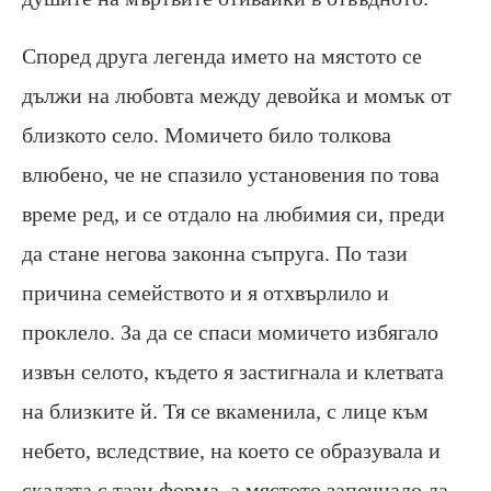
Според друга легенда името на мястото се
дължи на любовта между девойка и момък от
близкото село. Момичето било толкова
влюбено, че не спазило установения по това
време ред, и се отдало на любимия си, преди
да стане негова законна съпруга. По тази
причина семейството и я отхвърлило и
проклело. За да се спаси момичето избягало
извън селото, където я застигнала и клетвата
на близките й. Тя се вкаменила, с лице към
небето, вследствие, на което се образувала и
скалата с тази форма, а мястото започнало да