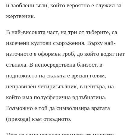
и заоблени ъгли, който вероятно е служил за
жертвеник.
В най-високата част, на три от зъберите, са
изсечени култови съоръжения. Върху най-
източното е оформен гроб, до който водят пет
стъпала. В непосредствена близост, в
подножието на скалата е врязан голям,
неправилен четириъгълник, в центъра, на
който има полусферична вдлъбнатина.
Възможно е той да символизира вратата
(прехода) към отвъдното.
Това са само няколко примера от многото