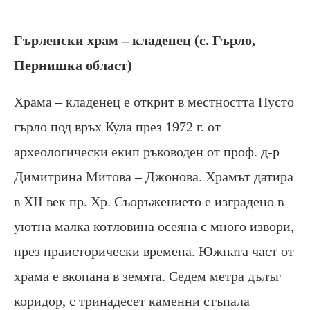
Гърленски храм – кладенец (с. Гърло,
Пернишка област)
Храма – кладенец е открит в местността Пусто
гърло под връх Кула през 1972 г. от
археологически екип ръководен от проф. д-р
Димитрина Митова – Джонова. Храмът датира
в XII век пр. Хр. Съоръжението е изградено в
уютна малка котловина осеяна с много извори,
през праисторически времена. Южната част от
храма е вкопана в земята. Седем метра дълъг
коридор, с тринадесет каменни стъпала