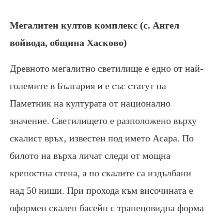
Мегалитен култов комплекс (с. Ангел
войвода, община Хасково)
Древното мегалитно светилище е едно от най-
големите в България и е със статут на
Паметник на културата от национално
значение. Светилището е разположено върху
скалист връх‚ известен под името Асара. По
билото на върха личат следи от мощна
крепостна стена, а по скалите са издълбани
над 50 ниши. При прохода към височината е
оформен скален басейн с трапецовидна форма