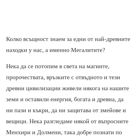
Колко всъщност знаем за едни от най-древните
находки у нас, а именно Мегалитите?
Нека да се потопим в света на магиите,
пророчествата, връзките с отвъдното и тези
древни цивилизации живели някога на нашите
земи и оставили енергия, богата и древна, да
ни пази и къкри, да ни защитава от змейове и
вещици. Нека разгледаме някой от въпросните
Менхири и Долмени, така добре познати по