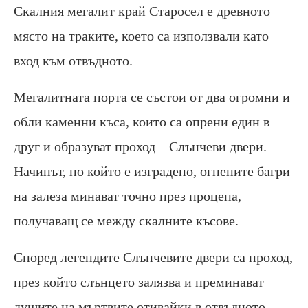
Скалния мегалит край Старосел е древното
място на траките, което са използвали като
вход към отвъдното.
Мегалитната порта се състои от два огромни и
обли каменни къса, които са опрени един в
друг и образуват проход – Слънчеви двери.
Начинът, по който е изградено, огнените багри
на залеза минават точно през процепа,
получаващ се между скалните късове.
Според легендите Слънчевите двери са проход,
през който слънцето залязва и преминават
душите на мъртвите отивайки в отвъдното.