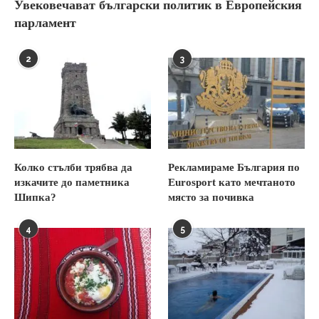
Увековечават български политик в Европейския
парламент
2
3
Колко стълби трябва да
Рекламираме България по
изкачите до паметника
Eurosport като мечтаното
Шипка?
място за почивка
4
5