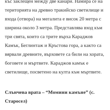
къс заклещен между две канари. Намира се на
територията на древно тракийско светилище и
входа (отвора) на мегалита е висок 20 метра с
ширина около 3 метра. Представлява вход към
три свята, които са трите върха Караджов
Камък, Беглинтаж и Кръстова гора, а както са
вярвали древните, върховете са били на хората,
боговете и мъртвите. Караджов камък е
светилище, посветено на култа към мъртвите.
Слънчева врата – “Момини камъне” (с.
Старосел)