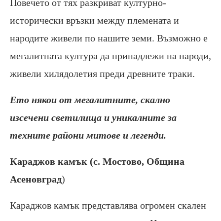
Повечето от тях разкриват културно-
исторически връзки между племената и
народите живели по нашите земи. Възможно е
мегалитната култура да принадлежи на народи,
живели хилядолетия преди древните траки.
Ето някои от мегалитните, скално
изсечени светилища и уникалните за
техните райони митове и легенди.
Караджов камък (с. Мостово, Община
Асеновград
)
Караджов камък представлява огромен скален