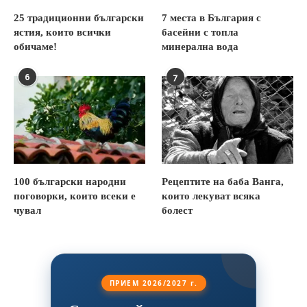
25 традиционни български
7 места в България с
ястия, които всички
басейни с топла
обичаме!
минерална вода
6
7
100 български народни
Рецептите на баба Ванга,
поговорки, които всеки е
които лекуват всяка
чувал
болест
ПРИЕМ 2026/2027 г.