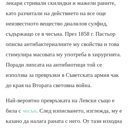
лекари стривали скилидки и мажели раните,
като разчитали на действието на все още
неизвестното вещество диалилов сулфид,
съдържащо се в чесъна. През 1858 г. Пастьор
описва антибактериалните му свойства и това
стимулира масовата му употреба в хирургията.
Поради липсата на антибиотици той се
използва за превръзки в Съветската армия чак
до края на Втората световна война.
Най-вероятно превръзката на Левски също е
била с
чесън
. След изписването, изглежда, му е
казано да налага раната с него. От тази изходна