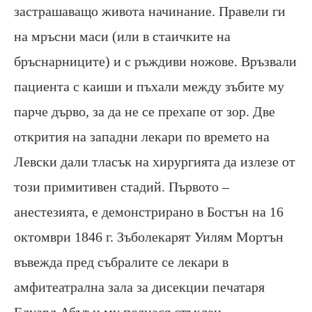
застрашаващо живота начинание. Правели ги
на мръсни маси (или в стаичките на
бръснарниците) и с ръждиви ножове. Връзвали
пациента с каиши и пъхали между зъбите му
парче дърво, за да не се прехапе от зор. Две
открития на западни лекари по времето на
Левски дали тласък на хирургията да излезе от
този примитивен стадий. Първото –
анестезията, е демонстрирано в Бостън на 16
октомври 1846 г. Зъболекарят Уилям Мортън
въвежда пред събралите се лекари в
амфитеатрална зала за дисекции печатаря
Едуард Абът и му поднася стъклен