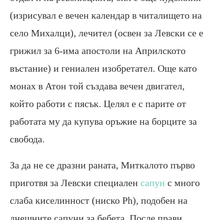
(изрисувал е вечен календар в читалището на
село Михалци), лечител (освен за Левски се е
грижил за 6-има апостоли на Априлското
въстание) и гениален изобретател. Още като
монах в Атон той създава вечен двигател,
който работи с пясък. Целял е с парите от
работата му да купува оръжие на борците за
свобода.
За да не се дразни раната, Миткалото първо
приготвя за Левски специален
сапун
с много
слаба киселинност (ниско Ph), подобен на
днешните сапуни за бебета. После прави