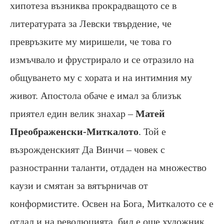
хипотеза възниква прокрадващото се в
литературата за Левски твърдение, че
превръзките му миришели, че това го
измъчвало и фрустрирало и се отразило на
общуването му с хората и на интимния му
живот. Апостола обаче е имал за близък
приятел един велик знахар –
Матей
Преображенски-Миткалото
. Той е
възрожденският Да Винчи – човек с
разностранни таланти, отдаден на множество
каузи и смятан за вятърничав от
конформистите. Освен на Бога, Миткалото се е
отдал и на революцията, бил е още художник