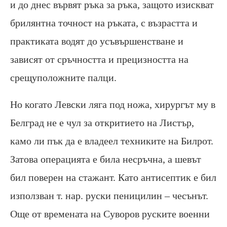
и до днес вървят ръка за ръка, защото изискват
брилянтна точност на ръката, с възрастта и
практиката водят до усъвършенстване и
зависят от сръчността и прецизността на
срещуположните палци.
Но когато Левски ляга под ножа, хирургът му в
Белград не е чул за откритието на Листър,
камо ли пък да е владеел техниките на Билрот.
Затова операцията е била несръчна, а шевът
бил поверен на стажант. Като антисептик е бил
използван т. нар. руски пеницилин – чесънът.
Още от времената на Суворов руските военни