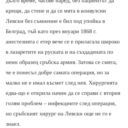
дълго време, часове наред, без пациентът да
крещи, да стене и да се мята в конвулсии
Левски без съмнение е бил под упойка в
Белград, тъй като през януари 1868 г.
анестезията с етер вече се е прилагала широко
в лазаретите на руската и на създадената по
неин образец сръбска армия. Затова се смята,
че е понесъл добре самата операция, но за
малко не е имал късмет след нея. Хирургията
едва-що е открила начин да се справи с втория
голям проблем – инфекциите след операция,
но сръбският хирург на Левски още не го е
знаел.