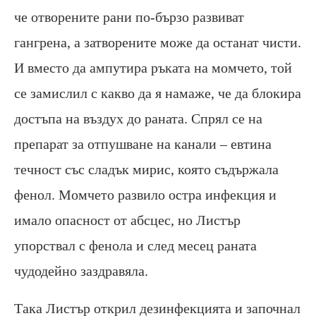
че отворените рани по-бързо развиват
гангрена, а затворените може да останат чисти.
И вместо да ампутира ръката на момчето, той
се замислил с какво да я намаже, че да блокира
достъпа на въздух до раната. Спрял се на
препарат за отпушване на канали – евтина
течност със сладък мирис, която съдържала
фенол. Момчето развило остра инфекция и
имало опасност от абсцес, но Листър
упорствал с фенола и след месец раната
чудодейно заздравяла.
Така Листър открил дезинфекцията и започнал