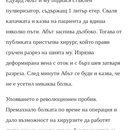
пулверизатор, съдържащ 1 литър етер. Сваля
капачката и казва на пациента да вдиша
няколко пъти. Абът заспива дълбоко. Тогава от
публиката пристъпва хирург, който прави
сръчен разрез на шията му. Изрязва
деформирана вена с оток и с бърз шев затваря
разреза. След минути Абът се буди и казва, че
не е усетил никаква болка.
Упояването е революционен пробив.
Премахнало болката по време на операция и
дало възможност на хирурзите да работят