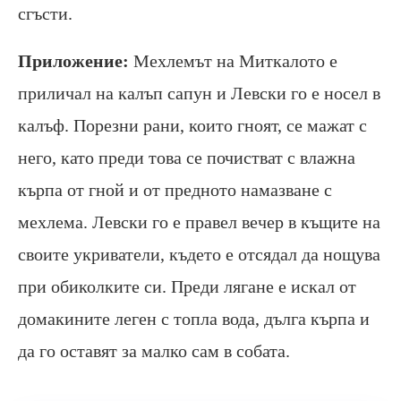
сгъсти.
Приложение:
Мехлемът на Миткалото е
приличал на калъп сапун и Левски го е носел в
калъф. Порезни рани, които гноят, се мажат с
него, като преди това се почистват с влажна
кърпа от гной и от предното намазване с
мехлема. Левски го е правел вечер в къщите на
своите укриватели, където е отсядал да нощува
при обиколките си. Преди лягане е искал от
домакините леген с топла вода, дълга кърпа и
да го оставят за малко сам в собата.