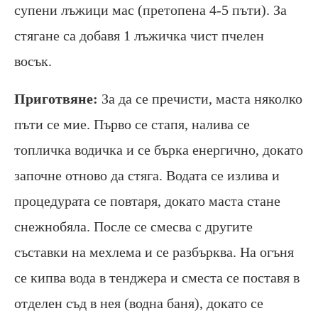
супени лъжици мас (претопена 4-5 пъти). За
стягане са добавя 1 лъжичка чист пчелен
восък.
Приготвяне:
За да се пречисти, маста няколко
пъти се мие. Първо се стапя, налива се
топличка водичка и се бърка енергично, докато
започне отново да стяга. Водата се излива и
процедурата се повтаря, докато маста стане
снежнобяла. После се смесва с другите
съставки на мехлема и се разбърква. На огъня
се кипва вода в тенджера и сместа се поставя в
отделен съд в нея (водна баня), докато се