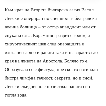
Към края на Втората българска легия Васил
Левски е опериран по спешност в белградска
военна болница – от остър апандисит или от
спукана язва. Коремният разрез е голям, а
хирургическият шев след операцията е
изпълнен лошо и раната така и не зараства до
края на живота на Апостола. Боляло го е.
Образувала се е фистула, през която изтичали
бистра лимфна течност, секрети, но и гной.
Левски ежедневно е почиствал раната си с
топла вода.