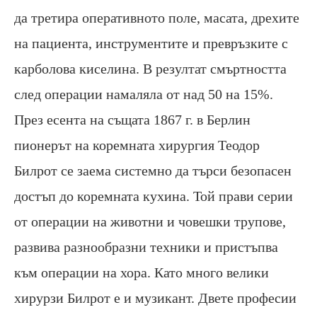
да третира оперативното поле, масата, дрехите
на пациента, инструментите и превръзките с
карболова киселина. В резултат смъртността
след операции намаляла от над 50 на 15%.
През есента на същата 1867 г. в Берлин
пионерът на коремната хирургия Теодор
Билрот се заема системно да търси безопасен
достъп до коремната кухина. Той прави серии
от операции на животни и човешки трупове,
развива разнообразни техники и пристъпва
към операции на хора. Като много велики
хирурзи Билрот е и музикант. Двете професии