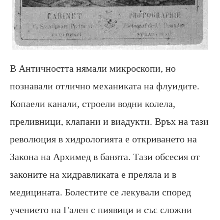
В Античността нямали микроскопи, но
познавали отлично механиката на флуидите.
Копаели канали, строели водни колела,
преливници, клапани и виадукти. Връх на тази
революция в хидрологията е откриването на
Закона на Архимед в банята. Тази обсесия от
законите на хидравликата е преляла и в
медицината. Болестите се лекували според
учението на Гален с пиявици и със сложни