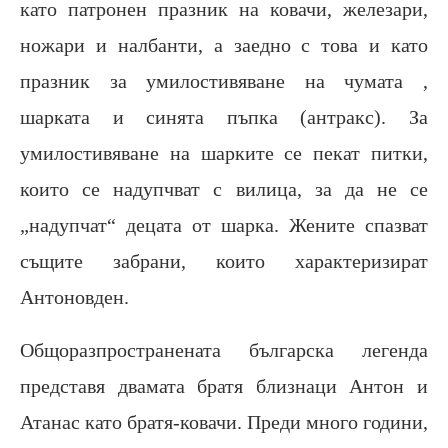
като патронен празник на ковачи, железари,
ножари и налбанти, а заедно с това и като
празник за умилостивяване на чумата ,
шарката и синята пъпка (антракс). За
умилостивяване на шарките се пекат питки,
които се надупчват с вилица, за да не се
„надупчат“ децата от шарка. Жените спазват
същите забрани, които характеризират
Антоновден.
Общоразпространената българска легенда
представя двамата братя близнаци Антон и
Атанас като братя-ковачи. Преди много години,