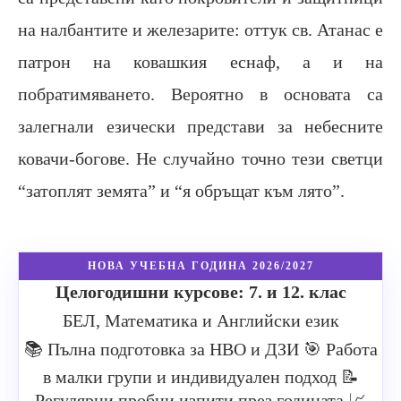
на налбантите и железарите: оттук св. Атанас е
патрон на ковашкия еснаф, а и на
побратимяването. Вероятно в основата са
залегнали езически представи за небесните
ковачи-богове. Не случайно точно тези светци
“затоплят земята” и “я обръщат към лято”.
НОВА УЧЕБНА ГОДИНА 2026/2027
Целогодишни курсове: 7. и 12. клас
БЕЛ, Математика и Английски език
📚 Пълна подготовка за НВО и ДЗИ
🎯 Работа
в малки групи и индивидуален подход
📝
Регулярни пробни изпити през годината
📈