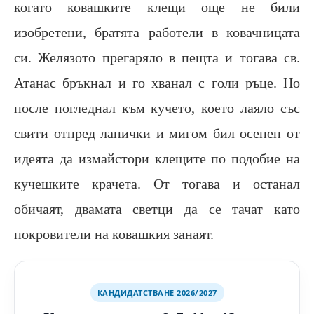
когато ковашките клещи още не били
изобретени, братята работели в ковачницата
си. Желязото прегаряло в пещта и тогава св.
Атанас бръкнал и го хванал с голи ръце. Но
после погледнал към кучето, което лаяло със
свити отпред лапички и мигом бил осенен от
идеята да измайстори клещите по подобие на
кучешките крачета. От тогава и останал
обичаят, двамата светци да се тачат като
покровители на ковашкия занаят.
КАНДИДАТСТВАНЕ 2026/2027