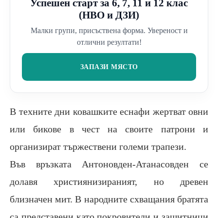
Успешен старт за 6, 7, 11 и 12 клас
(НВО и ДЗИ)
Малки групи, присъствена форма. Увереност и
отлични резултати!
ЗАПАЗИ МЯСТО
В техните дни ковашките еснафи жертват овни
или бикове в чест на своите патрони и
организират тържествени големи трапези.
Във връзката Антоновден-Атанасовден се
долавя християнизираният, но древен
близначен мит. В народните схващания братята
са представени като покровители и защитници