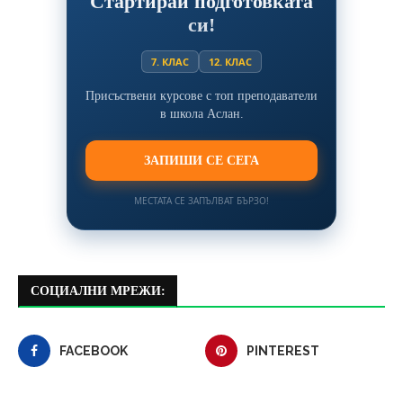
Стартирай подготовката
си!
7. КЛАС
12. КЛАС
Присъствени курсове с топ преподаватели
в школа Аслан.
ЗАПИШИ СЕ СЕГА
МЕСТАТА СЕ ЗАПЪЛВАТ БЪРЗО!
СОЦИАЛНИ МРЕЖИ:
FACEBOOK
PINTEREST