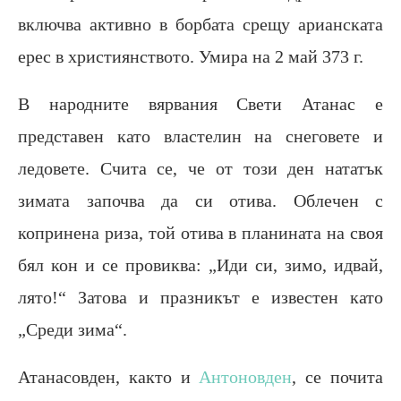
включва активно в борбата срещу арианската
ерес в християнството. Умира на 2 май 373 г.
В народните вярвания Свети Атанас е
представен като властелин на снеговете и
ледовете. Счита се, че от този ден нататък
зимата започва да си отива. Облечен с
копринена риза, той отива в планината на своя
бял кон и се провиква: „Иди си, зимо, идвай,
лято!“ Затова и празникът е известен като
„Среди зима“.
Атанасовден, както и
Антоновден
, се почита