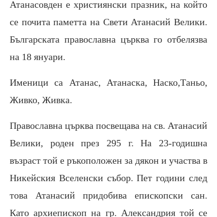
Атанасовден е християнски празник, на който
се почита паметта на Свети Атанасий Велики.
Българската православна църква го отбелязва
на 18 януари.
Именици са Атанас, Атанаска, Наско,Таньо,
Живко, Живка.
Православна църква посвещава на св. Атанасий
Велики, роден през 295 г. На 23-годишна
възраст той е ръкоположен за дякон и участва в
Никейския Вселенски събор. Пет години след
това Атанасий придобива епископски сан.
Като архиепископ на гр. Александрия той се