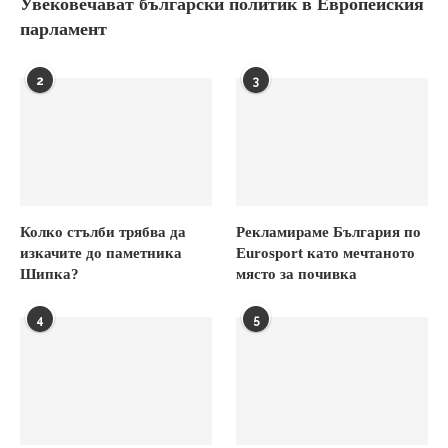
Увековечават български политик в Европейския
парламент
2
3
Колко стълби трябва да
Рекламираме България по
изкачите до паметника
Eurosport като мечтаното
Шипка?
място за почивка
4
5