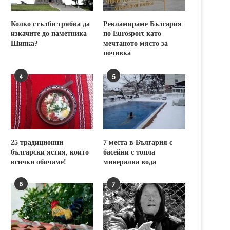
Колко стълби трябва да
Рекламираме България
изкачите до паметника
по Eurosport като
Шипка?
мечтаното място за
почивка
4
5
25 традиционни
7 места в България с
български ястия, които
басейни с топла
всички обичаме!
минерална вода
6
7