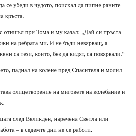
да се убеди в чудото, поискал да пипне раните
а кръста.
с отишъл при Тома и му казал: „Дай си пръста
ложи на ребрата ми. И не бъди невярващ, а
ни са тези, които, без да видят, са повярвали.“
ието, паднал на колене пред Спасителя и молил
тава олицетворение на миговете на колебание и
к.
цата след Великден, наречена Светла или
абота – в седемте дни не се работи.