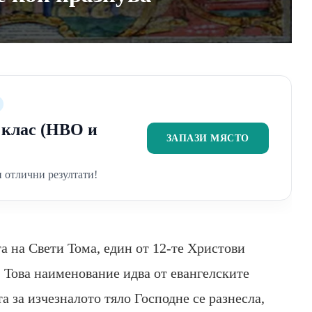
2 клас (НВО и
ЗАПАЗИ МЯСТО
 отлични резултати!
а на Свети Тома, един от 12-те Христови
 Това наименование идва от евангелските
та за изчезналото тяло Господне се разнесла,