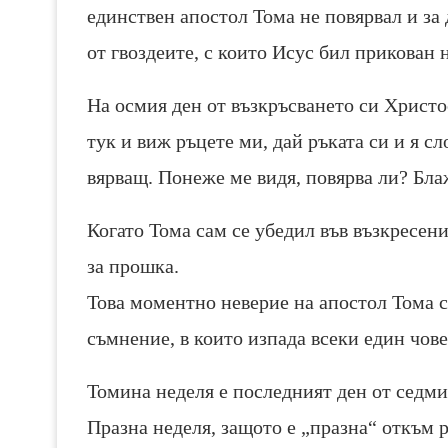
единствен апостол Тома не повярвал и за 
от гвоздеите, с които Исус бил прикован н
На осмия ден от възкръсването си Христо
тук и виж ръцете ми, дай ръката си и я с
вярващ. Понеже ме видя, повярва ли? Блаже
Когато Тома сам се убедил във възкресен
за прошка.
Това моментно неверие на апостол Тома с
съмнение, в които изпада всеки един чове
Томина неделя е последният ден от седми
Празна неделя, защото е „празна“ откъм р