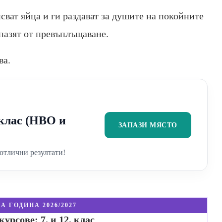
ват яйца и ги раздават за душите на покойните
дпазят от превъплъщаване.
ва.
2 клас (НВО и
ЗАПАЗИ МЯСТО
отлични резултати!
А ГОДИНА 2026/2027
урсове: 7. и 12. клас