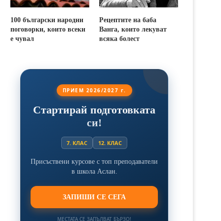
100 български народни
Рецептите на баба
поговорки, които всеки
Ванга, които лекуват
е чувал
всяка болест
ПРИЕМ 2026/2027 г.
Стартирай подготовката
си!
7. КЛАС
12. КЛАС
Присъствени курсове с топ преподаватели
в школа Аслан.
ЗАПИШИ СЕ СЕГА
МЕСТАТА СЕ ЗАПЪЛВАТ БЪРЗО!