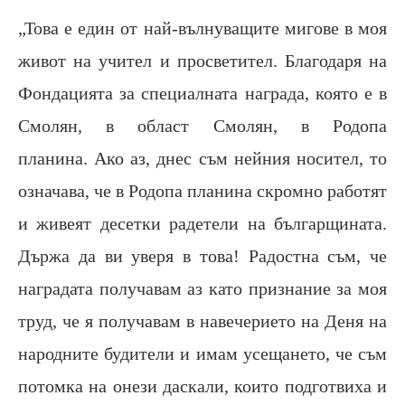
„Това е един от най-вълнуващите мигове в моя
живот на учител и просветител. Благодаря на
Фондацията за специалната награда, която е в
Смолян, в област Смолян, в Родопа
планина. Ако аз, днес съм нейния носител, то
означава, че в Родопа планина скромно работят
и живеят десетки радетели на българщината.
Държа да ви уверя в това! Радостна съм, че
наградата получавам аз като признание за моя
труд, че я получавам в навечерието на Деня на
народните будители и имам усещането, че съм
потомка на онези даскали, които подготвиха и