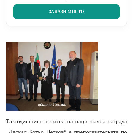
ЗАПАЗИ МЯСТО
община Смолян
Тазгодишният носител на национална награда
„Даскал Ботьо Петков“ е преподавателката по