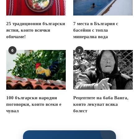
25 традиционни български
7 места в България с
ястия, които всички
басейни с топла
обичаме!
минерална вода
6
7
100 български народни
Рецептите на баба Ванга,
поговорки, които всеки е
които лекуват всяка
чувал
болест