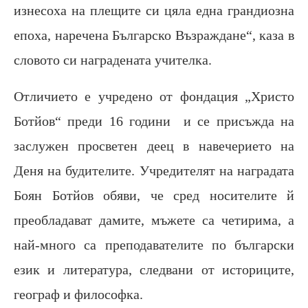
изнесоха на плещите си цяла една грандиозна
епоха, наречена Българско Възраждане“, каза в
словото си наградената учителка.
Отличието е учредено от фондация „Христо
Ботйов“ преди 16 години и се присъжда на
заслужен просветен деец в навечерието на
Деня на будителите. Учредителят на наградата
Боян Ботйов обяви, че сред носителите й
преобладават дамите, мъжете са четирима, а
най-много са преподавателите по български
език и литература, следвани от историците,
географ и философка.