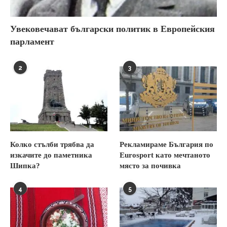
Увековечават български политик в Европейския
парламент
2
3
Колко стълби трябва да
Рекламираме България по
изкачите до паметника
Eurosport като мечтаното
Шипка?
място за почивка
4
5