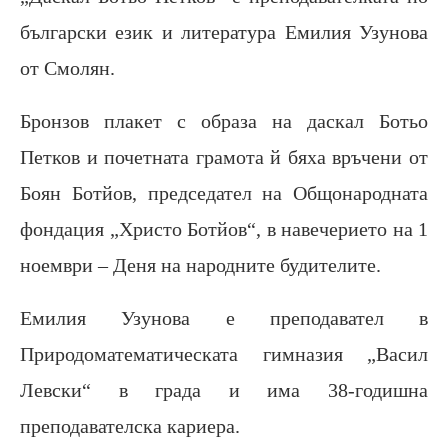
български език и литература Емилия Узунова
от Смолян.
Бронзов плакет с образа на даскал Ботьо
Петков и почетната грамота й бяха връчени от
Боян Ботйов, председател на Общонародната
фондация „Христо Ботйов“, в навечерието на 1
ноември – Деня на народните будителите.
Емилия Узунова е преподавател в
Природоматематическата гимназия „Васил
Левски“ в града и има 38-годишна
преподавателска кариера.