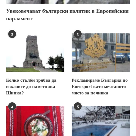
Увековечават български политик в Европейския
парламент
2
3
Колко стълби трябва да
Рекламираме България по
изкачите до паметника
Eurosport като мечтаното
Шипка?
място за почивка
4
5