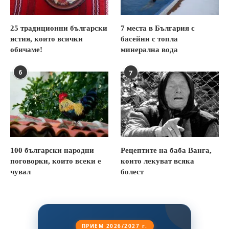
25 традиционни български
7 места в България с
ястия, които всички
басейни с топла
обичаме!
минерална вода
6
7
100 български народни
Рецептите на баба Ванга,
поговорки, които всеки е
които лекуват всяка
чувал
болест
ПРИЕМ 2026/2027 г.