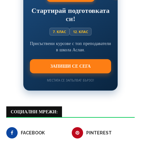
Стартирай подготовката
си!
7. КЛАС
12. КЛАС
Присъствени курсове с топ преподаватели
в школа Аслан.
ЗАПИШИ СЕ СЕГА
МЕСТАТА СЕ ЗАПЪЛВАТ БЪРЗО!
СОЦИАЛНИ МРЕЖИ:
FACEBOOK
PINTEREST