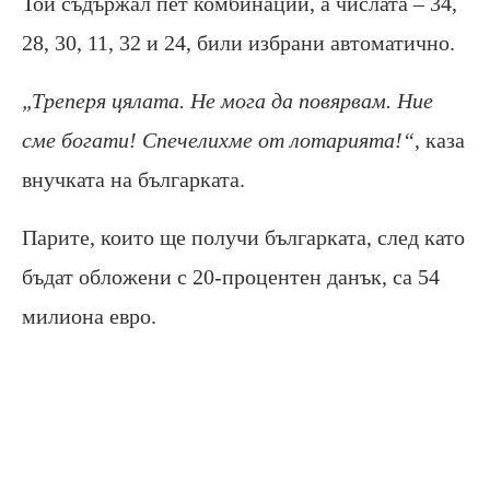
Той съдържал пет комбинации, а числата – 34,
28, 30, 11, 32 и 24, били избрани автоматично.
„Треперя цялата. Не мога да повярвам. Ние
сме богати! Спечелихме от лотарията!“
, каза
внучката на българката.
Парите, които ще получи българката, след като
бъдат обложени с 20-процентен данък, са 54
милиона евро.