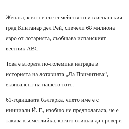
Жената, която е със семейството и в испанския
град Кинтанар дел Рей, спечели 68 милиона
евро от лотарията, съобщава испанският
вестник ABC.
Това е втората по-големина награда в
историята на лотарията „Ла Примитива“,
еквивалент на нашето тото.
61-годишната българка, чието име е с
инициали Й. Г., изобщо не предполагала, че е
такава късметлийка, когато отишла да провери