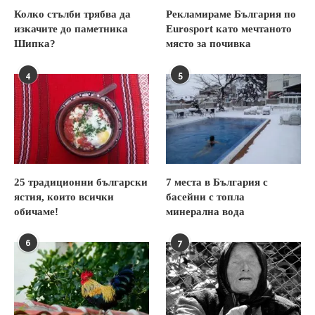
Колко стълби трябва да
Рекламираме България по
изкачите до паметника
Eurosport като мечтаното
Шипка?
място за почивка
4
5
25 традиционни български
7 места в България с
ястия, които всички
басейни с топла
обичаме!
минерална вода
6
7