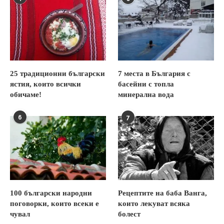
25 традиционни български
7 места в България с
ястия, които всички
басейни с топла
обичаме!
минерална вода
6
7
100 български народни
Рецептите на баба Ванга,
поговорки, които всеки е
които лекуват всяка
чувал
болест