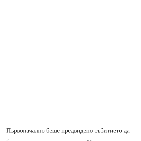
Първоначално беше предвидено събитието да