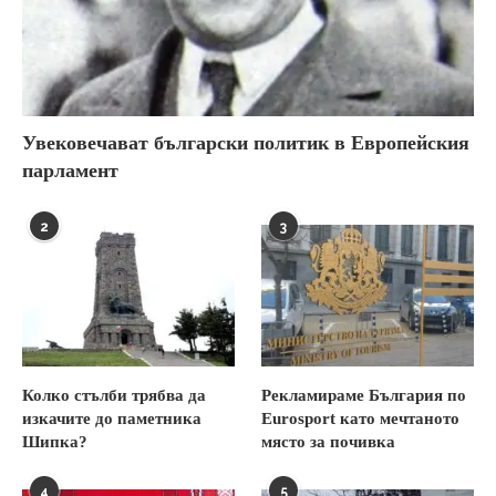
Увековечават български политик в Европейския
парламент
2
3
Колко стълби трябва да
Рекламираме България по
изкачите до паметника
Eurosport като мечтаното
Шипка?
място за почивка
4
5