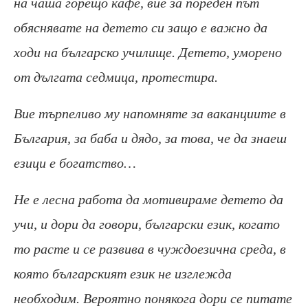
на чаша горещо кафе, вие за пореден път
обяснявате на детето си защо е важно да
ходи на българско училище. Детето, уморено
от дългата седмица, протестира.
Вие търпеливо му напомняте за ваканциите в
България, за баба и дядо, за това, че да знаеш
езици е богатство…
Не е лесна работа да мотивираме детето да
учи, и дори да говори, български език, когато
то расте и се развива в чуждоезична среда, в
която българският език не изглежда
необходим. Вероятно понякога дори се питате