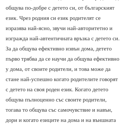
общува по-добре с детето си, от българският
език. Чрез родния си език родителят се
изразява най-ясно, звучи най-авторитетно и
изгражда най-автентичната връзка с детето си.
За да общува ефективно извън дома, детето
първо трябва да се научи да общува ефективно
у дома, от своите родители, и това може да
стане най-успешно когато родителите говорят
с детето на своя роден език. Когато детето
общува пълноценно със своите родители,
тогава то общува със самочувствие и навън,
дори и когато езиците на дома и на външната