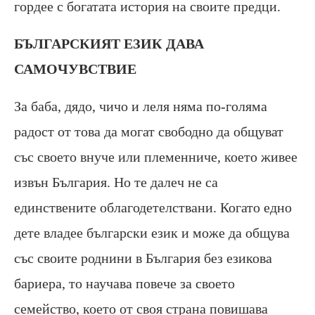
гордее с богатата история на своите предци.
БЪЛГАРСКИЯТ ЕЗИК ДАВА
САМОЧУВСТВИЕ
За баба, дядо, чичо и леля няма по-голяма
радост от това да могат свободно да общуват
със своето внуче или племенниче, което живее
извън България. Но те далеч не са
единствените облагодетелствани. Когато едно
дете владее български език и може да общува
със своите роднини в България без езикова
бариера, то научава повече за своето
семейство, което от своя страна повишава