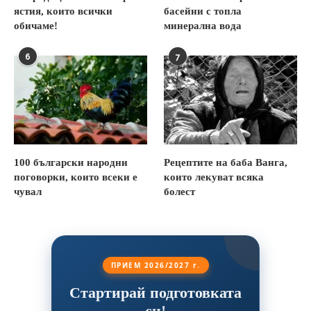
ястия, които всички
басейни с топла
обичаме!
минерална вода
6
7
100 български народни
Рецептите на баба Ванга,
поговорки, които всеки е
които лекуват всяка
чувал
болест
ПРИЕМ 2026/2027 г.
Стартирай подготовката
си!