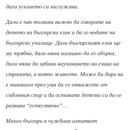
дали усилието си заслужава.
Дали е чак толкова важно да говорите на
детето на български език и да го водите на
българско училище. Дали българският език ще
му трябва, дали няма излишно да го обърка,
дали няма да забави научаването на езика на
страната, в която живеете. Може би дори ви
е минавало през ума да се откажете от
съботния спор и да оставите детето си да се
развива “естествено”…
Много българи в чужбина изпитват