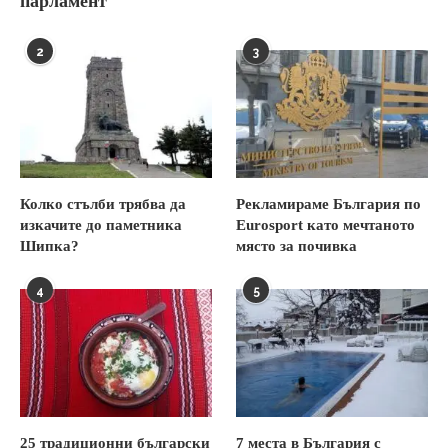
парламент
2
3
Колко стълби трябва да
Рекламираме България по
изкачите до паметника
Eurosport като мечтаното
Шипка?
място за почивка
4
5
25 традиционни български
7 места в България с