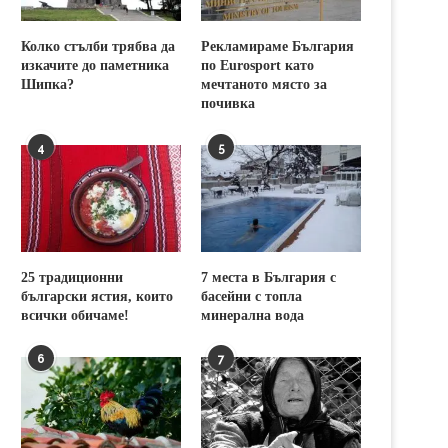
Колко стълби трябва да
Рекламираме България
изкачите до паметника
по Eurosport като
Шипка?
мечтаното място за
почивка
4
5
25 традиционни
7 места в България с
български ястия, които
басейни с топла
всички обичаме!
минерална вода
6
7