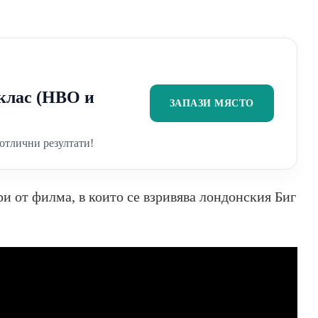
2 клас (НВО и
ЗАПАЗИ МЯСТО
отлични резултати!
и от филма, в които се взривява лондонския Биг