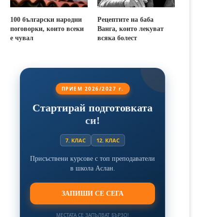
100 български народни
Рецептите на баба
поговорки, които всеки
Ванга, които лекуват
е чувал
всяка болест
ПРИЕМ 2026/2027 г.
Стартирай подготовката
си!
7. КЛАС
12. КЛАС
Присъствени курсове с топ преподаватели
в школа Аслан.
ЗАПИШИ СЕ СЕГА
МЕСТАТА СЕ ЗАПЪЛВАТ БЪРЗО!