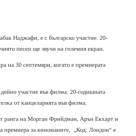
абак Наджафи, е с българско участие. 20-
 чиято песен ще звучи на големия екран.
ра на 30 септември, когато е премиерата
и дейно участие във филма. 20-годишната
телка от канцеларията във филма.
от ранга на Морган Фрийдман, Арън Екхарт и
на премиера за киноманите, „Код: Лондон“ е