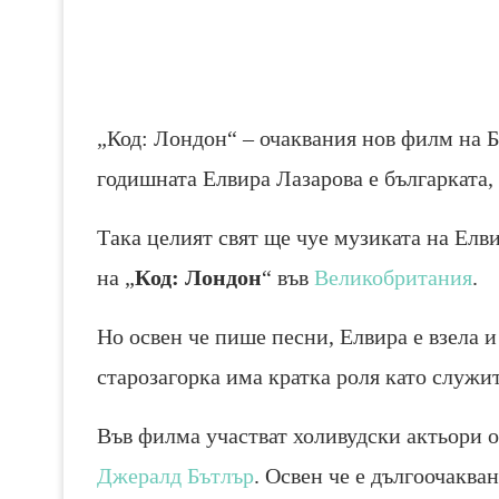
„Код: Лондон“ – очаквания нов филм на Б
годишната Елвира Лазарова е българката,
Така целият свят ще чуе музиката на Елви
на „
Код: Лондон
“ във
Великобритания
.
Но освен че пише песни, Елвира е взела 
старозагорка има кратка роля като служи
Във филма участват холивудски актьори 
Джералд Бътлър
. Освен че е дългоочаква