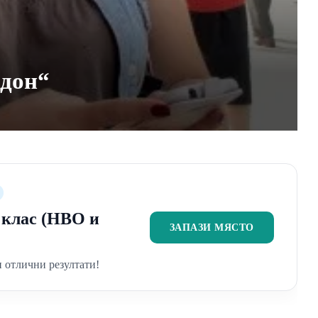
ндон“
2 клас (НВО и
ЗАПАЗИ МЯСТО
 отлични резултати!