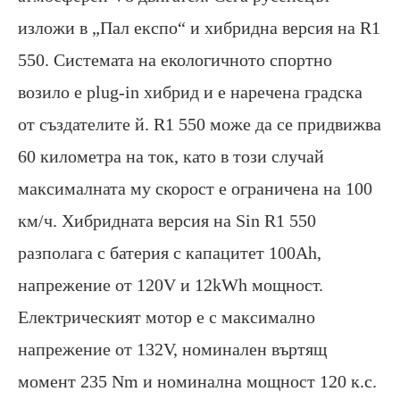
изложи в „Пал експо“ и хибридна версия на R1
550. Системата на екологичното спортно
возило е plug-in хибрид и е наречена градска
от създателите й. R1 550 може да се придвижва
60 километра на ток, като в този случай
максималната му скорост е ограничена на 100
км/ч. Хибридната версия на Sin R1 550
разполага с батерия с капацитет 100Ah,
напрежение от 120V и 12kWh мощност.
Електрическият мотор е с максимално
напрежение от 132V, номинален въртящ
момент 235 Nm и номинална мощност 120 к.с.