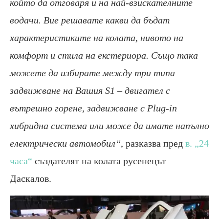
който да отговаря и на най-взискателните
водачи. Вие решавате какви да бъдат
характеристиките на колата, нивото на
комфорт и стила на екстериора. Също така
можете да избирате между три типа
задвижване на Вашия S1 – двигател с
вътрешно горене, задвижване с Plug-in
хибридна система или може да имате напълно
електрически автомобил“
, разказва пред
в. „24
часа“
създателят на колата русенецът
Даскалов.