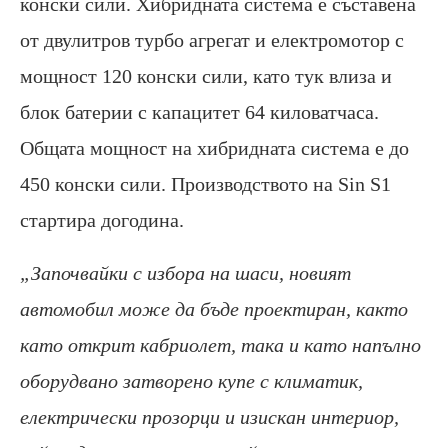
конски сили. Хибридната система е съставена
от двулитров турбо агрегат и електромотор с
мощност 120 конски сили, като тук влиза и
блок батерии с капацитет 64 киловатчаса.
Общата мощност на хибридната система е до
450 конски сили. Производството на Sin S1
стартира догодина.
„Започвайки с избора на шаси, новият
автомобил може да бъде проектиран, както
като открит кабриолет, така и като напълно
оборудвано затворено купе с климатик,
електрически прозорци и изискан интериор,