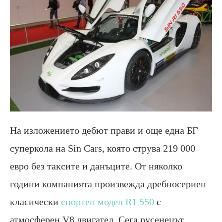
На изложението дебют прави и още една БГ
суперкола на Sin Cars, която струва 219 000
евро без таксите и данъците. От няколко
години компанията произвежда дребносериен
класически
спортен модел R1 550
с
атмосферен V8 двигател. Сега русенецът