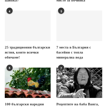
Шипка?
място за почивка
4
5
25 традиционни български
7 места в България с
ястия, които всички
басейни с топла
обичаме!
минерална вода
6
7
100 български народни
Рецептите на баба Ванга,