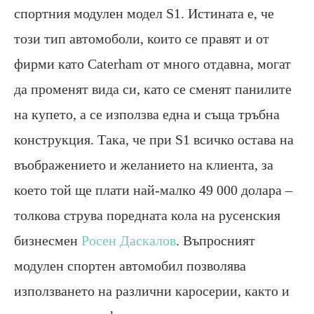
спортния модулен модел S1. Истината е, че
този тип автомоболи, които се правят и от
фирми като Сatеrham от много отдавна, могат
да променят вида си, като се сменят панилите
на купето, а се използва една и съща тръбна
конструкция. Така, че при S1 всичко остава на
въображението и желанието на клиента, за
което той ще плати най-малко 49 000 долара –
толкова струва поредната кола на русенския
бизнесмен
Росен Даскалов
. Въпросният
модулен спортен автомобил позволява
използването на различни каросерии, както и