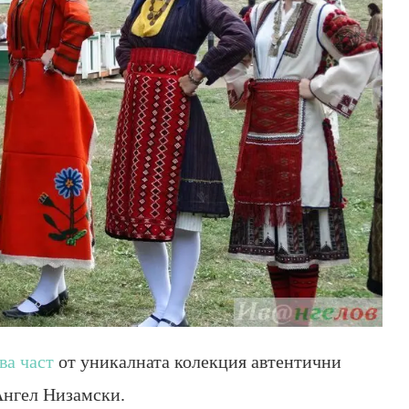
ва част
от уникалната колекция автентични
Ангел Низамски.