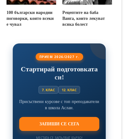
100 български народни
Рецептите на баба
поговорки, които всеки
Ванга, които лекуват
е чувал
всяка болест
ПРИЕМ 2026/2027 г.
Стартирай подготовката
си!
7. КЛАС
12. КЛАС
Присъствени курсове с топ преподаватели
в школа Аслан.
ЗАПИШИ СЕ СЕГА
МЕСТАТА СЕ ЗАПЪЛВАТ БЪРЗО!