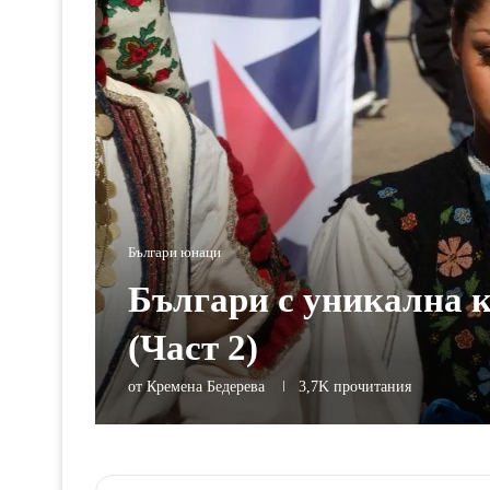
Българи юнаци
Българи с уникална к
(Част 2)
от
Кремена Бедерева
3,7K
прочитания