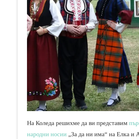
На Коледа решихме да ви представим
пър
народни носии
„За да ни има“ на Елка и 