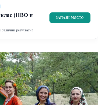
2 клас (НВО и
ЗАПАЗИ МЯСТО
 отлични резултати!