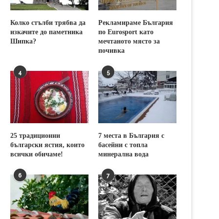
Колко стълби трябва да
Рекламираме България
изкачите до паметника
по Eurosport като
Шипка?
мечтаното място за
почивка
4
5
25 традиционни
7 места в България с
български ястия, които
басейни с топла
всички обичаме!
минерална вода
6
7