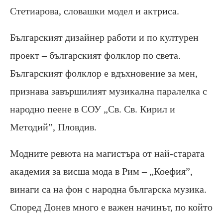
Стетиарова, словашки модел и актриса.
Българският дизайнер работи и по културен
проект – българският фолклор по света.
Българският фолклор е вдъхновение за мен,
признава завършилият музикална паралелка с
народно пеене в СОУ „Св. Св. Кирил и
Методий”, Пловдив.
Модните ревюта на магистъра от най-старата
академия за висша мода в Рим – „Коефия”,
винаги са на фон с народна българска музика.
Според Донев много е важен начинът, по който