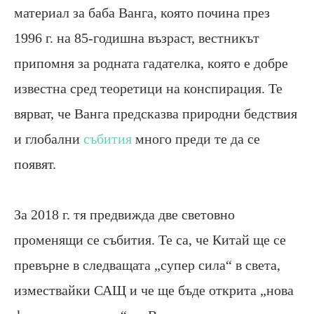
материал за баба Ванга, която почина през
1996 г. на 85-годишна възраст, вестникът
припомня за родната гадателка, която е добре
известна сред теоретици на конспирация. Те
вярват, че Ванга предсказва природни бедствия
и глобални
събития
много преди те да се
появят.
За 2018 г. тя предвижда две световно
променящи се събития.
Те са, че Китай ще се
превърне в следващата „супер сила“ в света,
измествайки САЩ и че ще бъде открита „нова