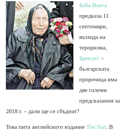
Баба Ванга
предказа 11
септември,
възхода на
тероризма,
Брекзит
–
българската
пророчица има
две големи
предсказания за
2018 г. – дали ще се сбъднат?
Това пита английското издание
The Sun
. В