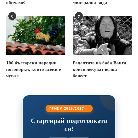
обичаме!
минерална вода
6
7
100 български народни
Рецептите на баба Ванга,
поговорки, които всеки е
които лекуват всяка
чувал
болест
ПРИЕМ 2026/2027 г.
Стартирай подготовката
си!