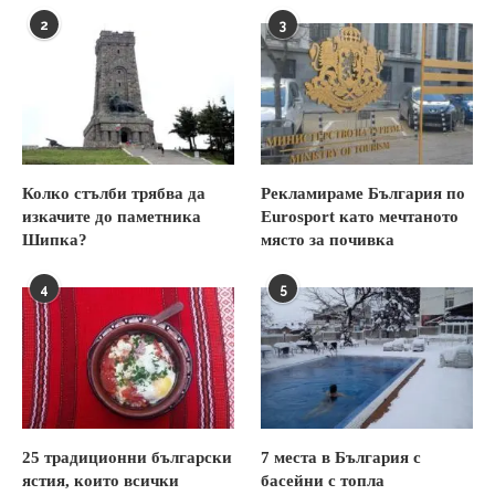
2
3
Колко стълби трябва да
Рекламираме България по
изкачите до паметника
Eurosport като мечтаното
Шипка?
място за почивка
4
5
25 традиционни български
7 места в България с
ястия, които всички
басейни с топла